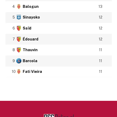
4
Balogun
13
5
Sinayoko
12
6
Saïd
12
7
Édouard
12
8
Thauvin
11
9
Barcola
11
10
Fati Vieira
11