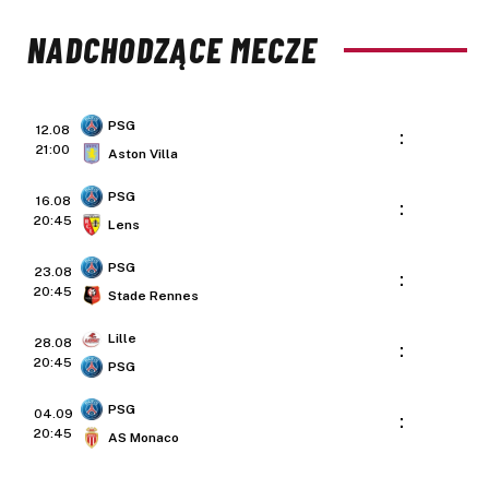
NADCHODZĄCE MECZE
PSG
12.08
:
21:00
Aston Villa
PSG
16.08
:
20:45
Lens
PSG
23.08
:
20:45
Stade Rennes
Lille
28.08
:
20:45
PSG
PSG
04.09
:
20:45
AS Monaco