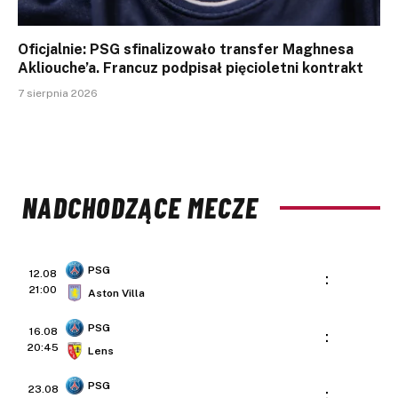
Oficjalnie: PSG sfinalizowało transfer Maghnesa
Akliouche’a. Francuz podpisał pięcioletni kontrakt
7 sierpnia 2026
NADCHODZĄCE MECZE
PSG
12.08
:
21:00
Aston Villa
PSG
16.08
:
20:45
Lens
PSG
23.08
: