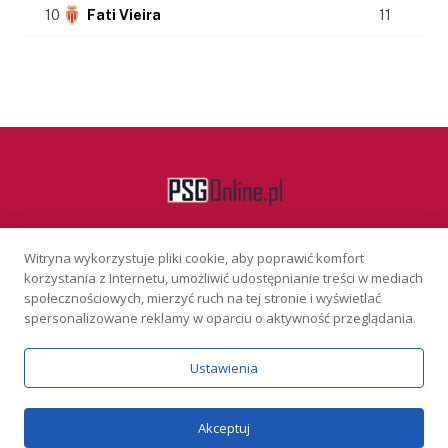
10
Fati Vieira
11
Witryna wykorzystuje pliki cookie, aby poprawić komfort
Facebook
korzystania z Internetu, umożliwić udostępnianie treści w mediach
społecznościowych, mierzyć ruch na tej stronie i wyświetlać
spersonalizowane reklamy w oparciu o aktywność przeglądania.
KONTAKT
REKLAMA
POLITYKA PRYWATNOŚCI
Ustawienia
Serwis wyłącznie dla osób powyżej 18 lat. Hazard może uzależniać.
Graj odpowiedzialnie.
Szczegóły
Copyright © 2026 PSGonline.pl
Akceptuj