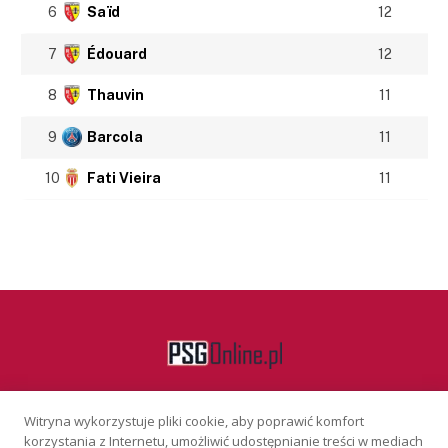
6
Saïd
12
7
Édouard
12
8
Thauvin
11
9
Barcola
11
10
Fati Vieira
11
Witryna wykorzystuje pliki cookie, aby poprawić komfort
Facebook
korzystania z Internetu, umożliwić udostępnianie treści w mediach