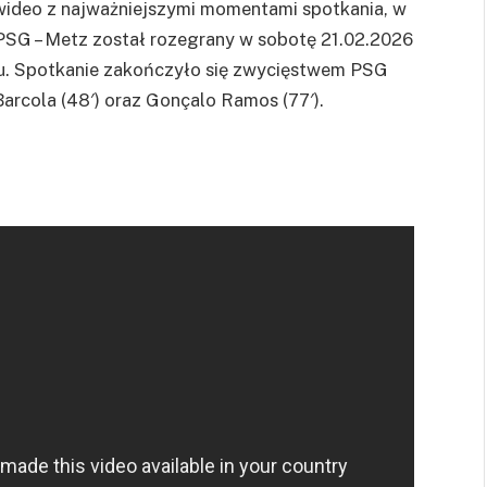
 wideo z najważniejszymi momentami spotkania, w
PSG – Metz został rozegrany w sobotę 21.02.2026
yżu. Spotkanie zakończyło się zwycięstwem PSG
 Barcola (48′) oraz Gonçalo Ramos (77′).