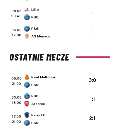
Lille
28.08
:
20:45
PSG
PSG
05.09
:
17:00
AS Monaco
OSTATNIE MECZE
Real Mallorca
05.08
3:0
21:00
PSG
PSG
30.05
1:1
18:00
Arsenal
Paris FC
17.05
2:1
21:00
PSG