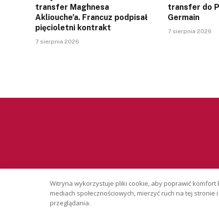
transfer Maghnesa
transfer do P
Akliouche’a. Francuz podpisał
Germain
pięcioletni kontrakt
7 sierpnia 2026
7 sierpnia 2026
Witryna wykorzystuje pliki cookie, aby poprawić komfort 
mediach społecznościowych, mierzyć ruch na tej stronie
przeglądania.