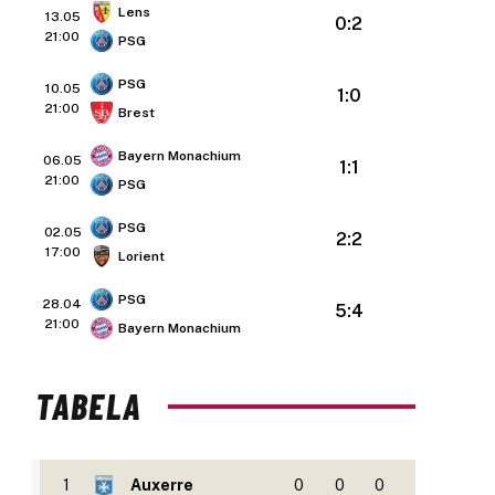
Lens
13.05
0:2
21:00
PSG
PSG
10.05
1:0
21:00
Brest
Bayern Monachium
06.05
1:1
21:00
PSG
PSG
02.05
2:2
17:00
Lorient
PSG
28.04
5:4
21:00
Bayern Monachium
TABELA
1
Auxerre
0
0
0