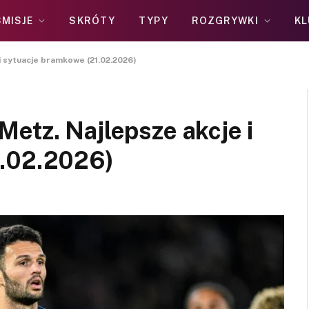
MISJE
SKRÓTY
TYPY
ROZGRYWKI
KL
i sytuacje bramkowe (21.02.2026)
etz. Najlepsze akcje i
1.02.2026)