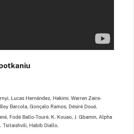
potkaniu
rnyi, Lucas Hernández, Hakimi, Warren Zaire-
adley Barcola, Gonçalo Ramos, Désiré Doué.
ané, Fodé Ballo-Touré, K. Kouao, J. Gbamin, Alpha
Tsitaishvili, Habib Diallo.