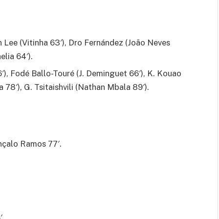
 Lee (Vitinha 63′), Dro Fernández (João Neves
lia 64′).
′), Fodé Ballo-Touré (J. Deminguet 66′), K. Kouao
a 78′), G. Tsitaishvili (Nathan Mbala 89′).
onçalo Ramos 77′.
′.