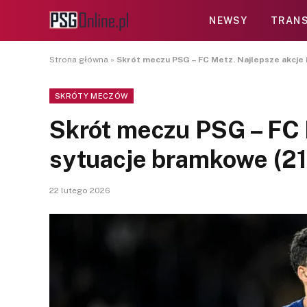
NEWSY
TRANS
Strona główna
»
Skrót meczu PSG – FC Metz. Najlepsze akcje 
SKRÓTY MECZÓW
Skrót meczu PSG – FC M
sytuacje bramkowe (2
22 lutego 2026