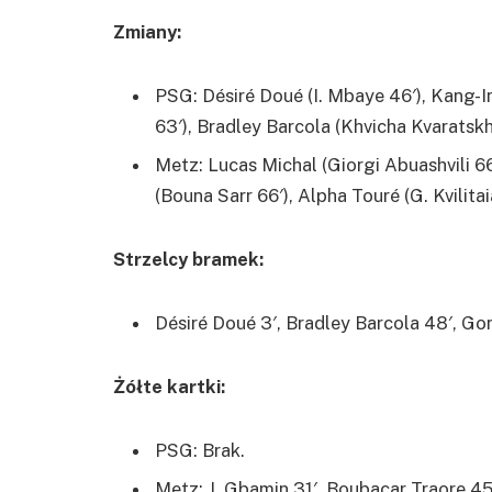
Zmiany:
PSG: Désiré Doué (I. Mbaye 46′), Kang-In
63′), Bradley Barcola (Khvicha Kvaratskhe
Metz: Lucas Michal (Giorgi Abuashvili 66
(Bouna Sarr 66′), Alpha Touré (G. Kvilitai
Strzelcy bramek:
Désiré Doué 3′, Bradley Barcola 48′, G
Żółte kartki:
PSG: Brak.
Metz: J. Gbamin 31′, Boubacar Traore 45