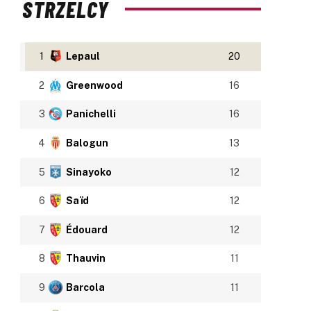
STRZELCY
1
Lepaul
20
2
Greenwood
16
3
Panichelli
16
4
Balogun
13
5
Sinayoko
12
6
Saïd
12
7
Édouard
12
8
Thauvin
11
9
Barcola
11