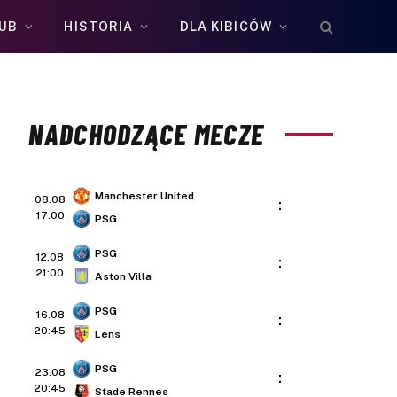
UB
HISTORIA
DLA KIBICÓW
NADCHODZĄCE MECZE
Manchester United
08.08
:
17:00
PSG
PSG
12.08
:
21:00
Aston Villa
PSG
16.08
:
20:45
Lens
PSG
23.08
:
20:45
Stade Rennes