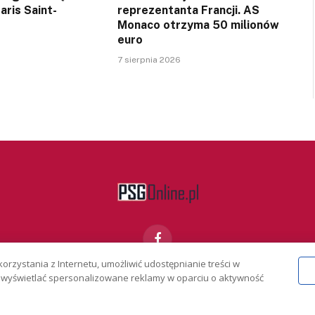
aris Saint-
reprezentanta Francji. AS
Monaco otrzyma 50 milionów
euro
7 sierpnia 2026
Facebook
korzystania z Internetu, umożliwić udostępnianie treści w
 i wyświetlać spersonalizowane reklamy w oparciu o aktywność
KONTAKT
REKLAMA
POLITYKA PRYWATNOŚCI