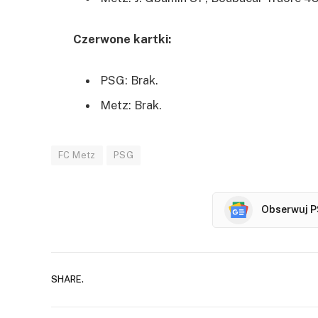
Czerwone kartki:
PSG: Brak.
Metz: Brak.
FC Metz
PSG
Obserwuj P
SHARE.