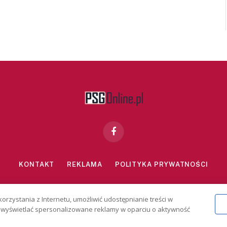
Facebook
KONTAKT
REKLAMA
POLITYKA PRYWATNOŚCI
znie dla osób powyżej 18 lat. Hazard może uzależniać. Graj odpowiedzialn
korzystania z Internetu, umożliwić udostępnianie treści w
2026 PSGonline.pl
 i wyświetlać spersonalizowane reklamy w oparciu o aktywność