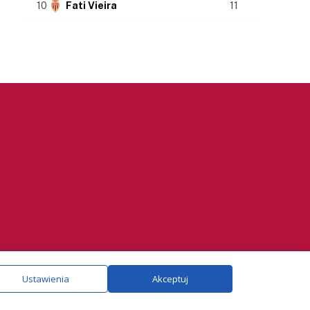
10
Fati Vieira
11
ie.
Szczegóły
Ustawienia
Akceptuj