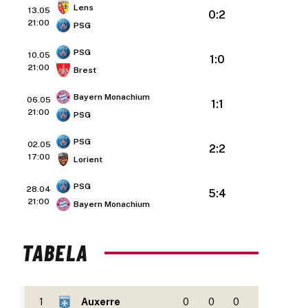
Lens
13.05
0:2
21:00
PSG
PSG
10.05
1:0
21:00
Brest
Bayern Monachium
06.05
1:1
21:00
PSG
PSG
02.05
2:2
17:00
Lorient
PSG
28.04
5:4
21:00
Bayern Monachium
TABELA
1
Auxerre
0
0
0