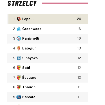
STRZELCY
1
Lepaul
20
2
Greenwood
16
3
Panichelli
16
4
Balogun
13
5
Sinayoko
12
6
Saïd
12
7
Édouard
12
8
Thauvin
11
9
Barcola
11