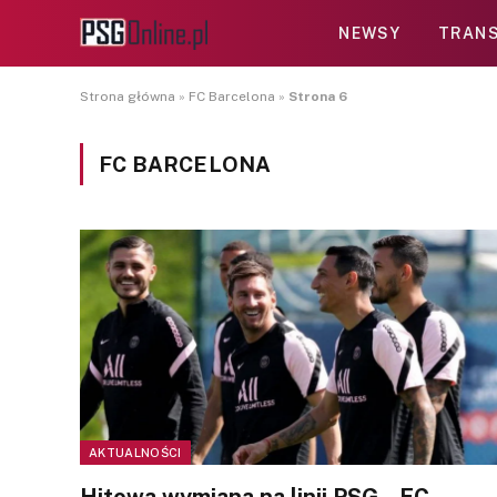
NEWSY
TRANS
Strona główna
»
FC Barcelona
»
Strona 6
FC BARCELONA
AKTUALNOŚCI
Hitowa wymiana na linii PSG – FC