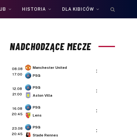
UB
HISTORIA
DLA KIBICÓW
NADCHODZĄCE MECZE
Manchester United
08.08
:
17:00
PSG
PSG
12.08
:
21:00
Aston Villa
PSG
16.08
:
20:45
Lens
PSG
23.08
:
20:45
Stade Rennes