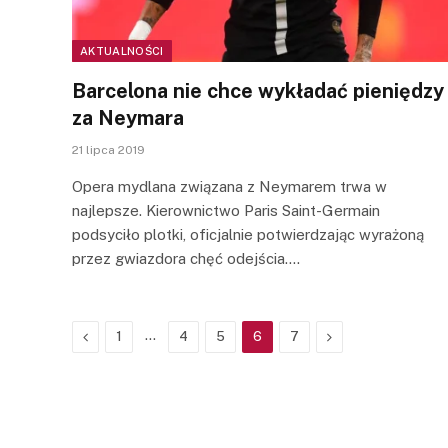
AKTUALNOŚCI
Barcelona nie chce wykładać pieniędzy
za Neymara
21 lipca 2019
Opera mydlana związana z Neymarem trwa w
najlepsze. Kierownictwo Paris Saint-Germain
podsyciło plotki, oficjalnie potwierdzając wyrażoną
przez gwiazdora chęć odejścia.…
Previous
…
Next
1
4
5
6
7