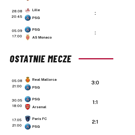
Lille
28.08
:
20:45
PSG
PSG
05.09
:
17:00
AS Monaco
OSTATNIE MECZE
Real Mallorca
05.08
3:0
21:00
PSG
PSG
30.05
1:1
18:00
Arsenal
Paris FC
17.05
2:1
21:00
PSG