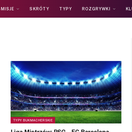
MISJE
SKRÓTY
TYPY
ROZGRYWKI
KL
TYPY BUKMACHERSKIE
Liga Mistrzów: PSG – FC Barcelona