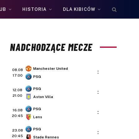
UB
HISTORIA
DLA KIBICÓW
NADCHODZĄCE MECZE
Manchester United
08.08
:
17:00
PSG
PSG
12.08
:
21:00
Aston Villa
PSG
16.08
:
20:45
Lens
PSG
23.08
:
20:45
Stade Rennes