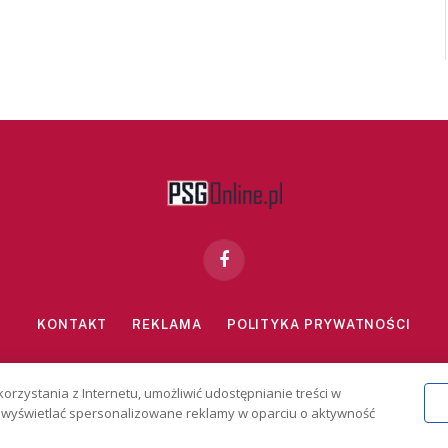
Facebook
KONTAKT
REKLAMA
POLITYKA PRYWATNOŚCI
znie dla osób powyżej 18 lat. Hazard może uzależniać. Graj odpowiedzialn
korzystania z Internetu, umożliwić udostępnianie treści w
2026 PSGonline.pl
 i wyświetlać spersonalizowane reklamy w oparciu o aktywność