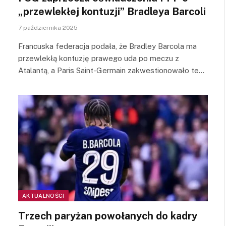
„przewlekłej kontuzji” Bradleya Barcoli
7 października 2025
Francuska federacja podała, że Bradley Barcola ma
przewlekłą kontuzję prawego uda po meczu z
Atalantą, a Paris Saint-Germain zakwestionowało te…
AKTUALNOŚCI
Trzech paryżan powołanych do kadry