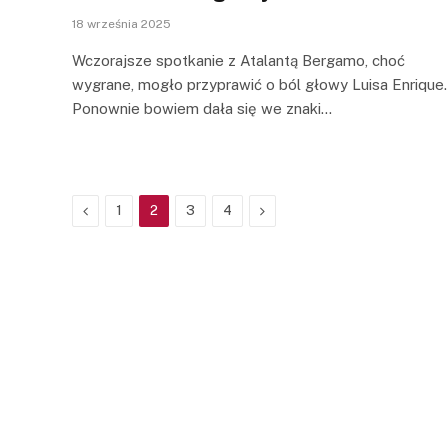
18 września 2025
Wczorajsze spotkanie z Atalantą Bergamo, choć
wygrane, mogło przyprawić o ból głowy Luisa Enrique.
Ponownie bowiem dała się we znaki…
Previous
Next
1
2
3
4