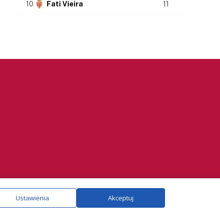
10
Fati Vieira
11
ie.
Szczegóły
Ustawienia
Akceptuj