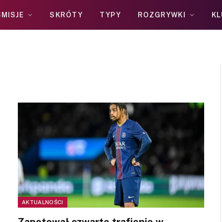
MISJE
SKRÓTY
TYPY
ROZGRYWKI
KL
AKTUALNOŚCI
Zanotował czwarte trafienie w