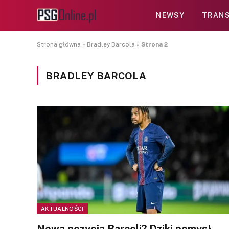
NEWSY
TRANS
Strona główna
»
Bradley Barcola
»
Strona 2
BRADLEY BARCOLA
AKTUALNOŚCI
Nowa pozycja Barcoli? Dziki pomysł