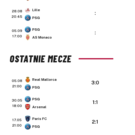
Lille
28.08
:
20:45
PSG
PSG
05.09
:
17:00
AS Monaco
OSTATNIE MECZE
Real Mallorca
05.08
3:0
21:00
PSG
PSG
30.05
1:1
18:00
Arsenal
Paris FC
17.05
2:1
21:00
PSG