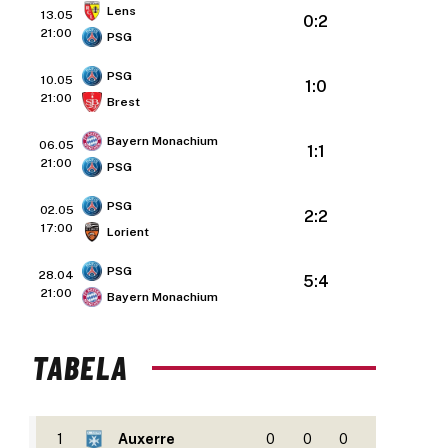
Lens
13.05
0:2
21:00
PSG
PSG
10.05
1:0
21:00
Brest
Bayern Monachium
06.05
1:1
21:00
PSG
PSG
02.05
2:2
17:00
Lorient
PSG
28.04
5:4
21:00
Bayern Monachium
TABELA
1
Auxerre
0
0
0