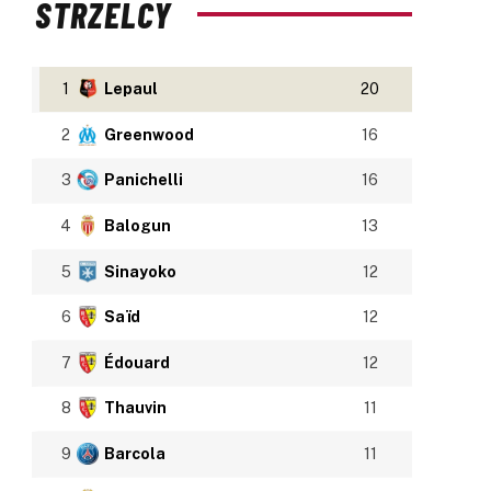
STRZELCY
1
Lepaul
20
2
Greenwood
16
3
Panichelli
16
4
Balogun
13
5
Sinayoko
12
6
Saïd
12
7
Édouard
12
8
Thauvin
11
9
Barcola
11