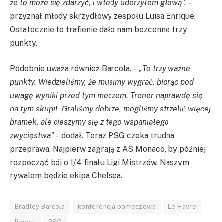
że to może się zdarzyć, i wtedy uderzyłem głową”. –
przyznał młody skrzydłowy zespołu Luisa Enrique.
Ostatecznie to trafienie dało nam bezcenne trzy
punkty.
Podobnie uważa również Barcola. –
„To trzy ważne
punkty. Wiedzieliśmy, że musimy wygrać, biorąc pod
uwagę wyniki przed tym meczem. Trener naprawdę się
na tym skupił. Graliśmy dobrze, mogliśmy strzelić więcej
bramek, ale cieszymy się z tego wspaniałego
zwycięstwa” –
dodał. Teraz PSG czeka trudna
przeprawa. Najpierw zagrają z AS Monaco, by później
rozpocząć bój o 1/4 finału Ligi Mistrzów. Naszym
rywalem będzie ekipa Chelsea.
Bradley Barcola
konferencja pomeczowa
Le Havre
ligue 1
PSG