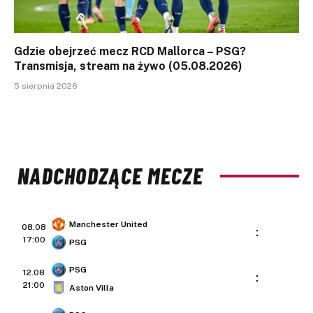
Gdzie obejrzeć mecz RCD Mallorca – PSG?
Transmisja, stream na żywo (05.08.2026)
5 sierpnia 2026
NADCHODZĄCE MECZE
Manchester United
08.08
:
17:00
PSG
PSG
12.08
:
21:00
Aston Villa