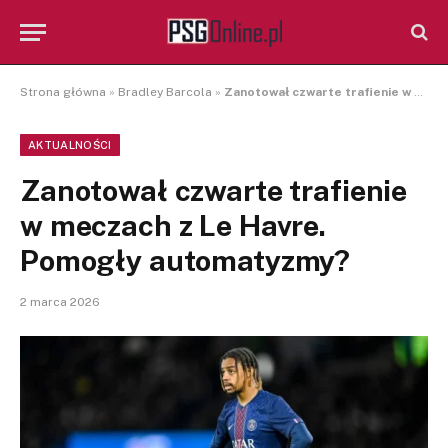
Strona główna
»
Bradley Barcola
»
Zanotował czwarte trafienie w meczach z Le Havre. Pomogły automatyzmy?
AKTUALNOŚCI
Zanotował czwarte trafienie
w meczach z Le Havre.
Pomogły automatyzmy?
2 marca 2026