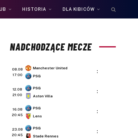
UB
HISTORIA
DLA KIBICÓW
NADCHODZĄCE MECZE
Manchester United
08.08
:
17:00
PSG
PSG
12.08
:
21:00
Aston Villa
PSG
16.08
:
20:45
Lens
PSG
23.08
:
20:45
Stade Rennes