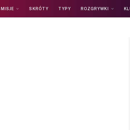
MISJE
SKRÓTY
TYPY
ROZGRYWKI
KL