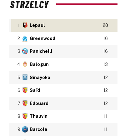
STRZELCY
1
Lepaul
20
2
Greenwood
16
3
Panichelli
16
4
Balogun
13
5
Sinayoko
12
6
Saïd
12
7
Édouard
12
8
Thauvin
11
9
Barcola
11