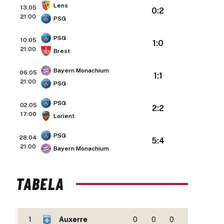
Lens
13.05
0:2
21:00
PSG
PSG
10.05
1:0
21:00
Brest
Bayern Monachium
06.05
1:1
21:00
PSG
PSG
02.05
2:2
17:00
Lorient
PSG
28.04
5:4
21:00
Bayern Monachium
TABELA
1
Auxerre
0
0
0