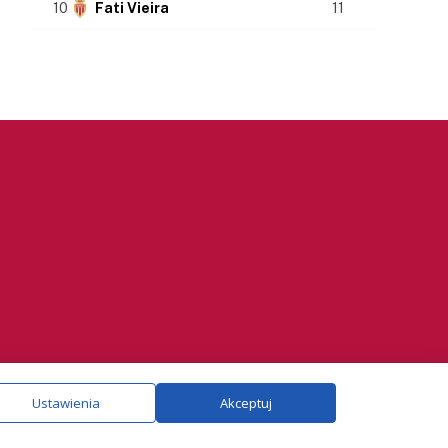
10
Fati Vieira
11
ie.
Szczegóły
Ustawienia
Akceptuj