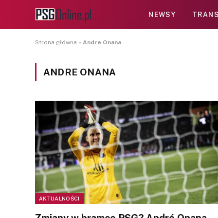
NEWSY
TRANS
Strona główna
»
Andre Onana
ANDRE ONANA
AKTUALNOŚCI
Zmiany w bramce PSG? André Onana