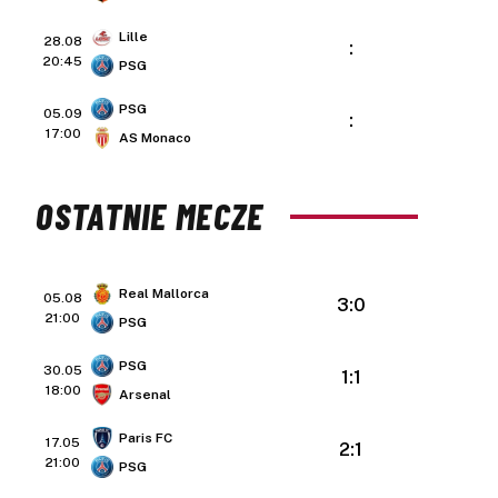
Lille
28.08
:
20:45
PSG
PSG
05.09
:
17:00
AS Monaco
OSTATNIE MECZE
Real Mallorca
05.08
3:0
21:00
PSG
PSG
30.05
1:1
18:00
Arsenal
Paris FC
17.05
2:1
21:00
PSG