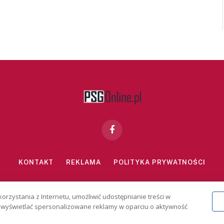
Facebook
KONTAKT
REKLAMA
POLITYKA PRYWATNOŚCI
znie dla osób powyżej 18 lat. Hazard może uzależniać. Graj odpowiedzialn
korzystania z Internetu, umożliwić udostępnianie treści w
2026 PSGonline.pl
 i wyświetlać spersonalizowane reklamy w oparciu o aktywność