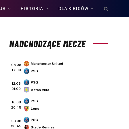
UB
HISTORIA
DLA KIBICÓW
NADCHODZĄCE MECZE
Manchester United
08.08
:
17:00
PSG
PSG
12.08
:
21:00
Aston Villa
PSG
16.08
:
20:45
Lens
PSG
23.08
:
20:45
Stade Rennes