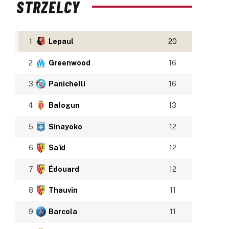
STRZELCY
1
Lepaul
20
2
Greenwood
16
3
Panichelli
16
4
Balogun
13
5
Sinayoko
12
6
Saïd
12
7
Édouard
12
8
Thauvin
11
9
Barcola
11