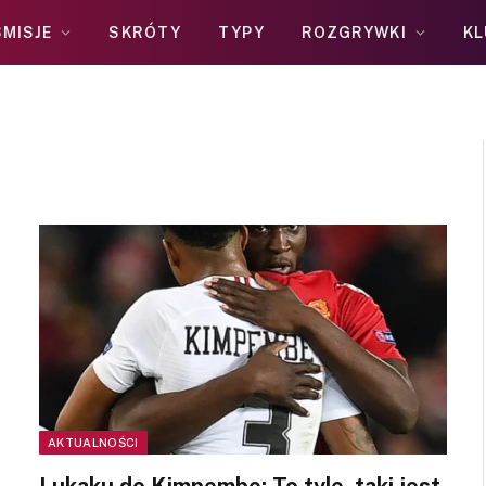
MISJE
SKRÓTY
TYPY
ROZGRYWKI
KL
AKTUALNOŚCI
Lukaku do Kimpembe: To tyle, taki jest