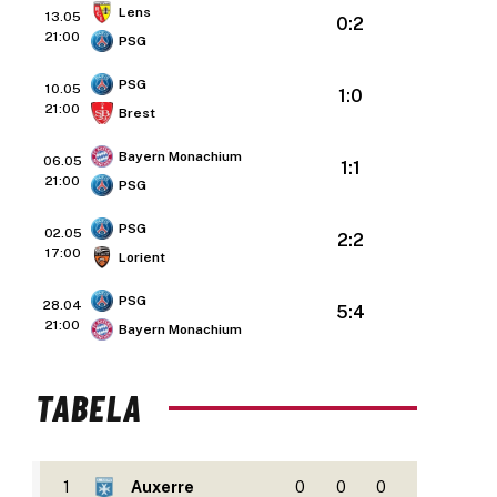
Lens
13.05
0:2
21:00
PSG
PSG
10.05
1:0
21:00
Brest
Bayern Monachium
06.05
1:1
21:00
PSG
PSG
02.05
2:2
17:00
Lorient
PSG
28.04
5:4
21:00
Bayern Monachium
TABELA
1
Auxerre
0
0
0