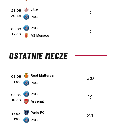
Lille
28.08
:
20:45
PSG
PSG
05.09
:
17:00
AS Monaco
OSTATNIE MECZE
Real Mallorca
05.08
3:0
21:00
PSG
PSG
30.05
1:1
18:00
Arsenal
Paris FC
17.05
2:1
21:00
PSG