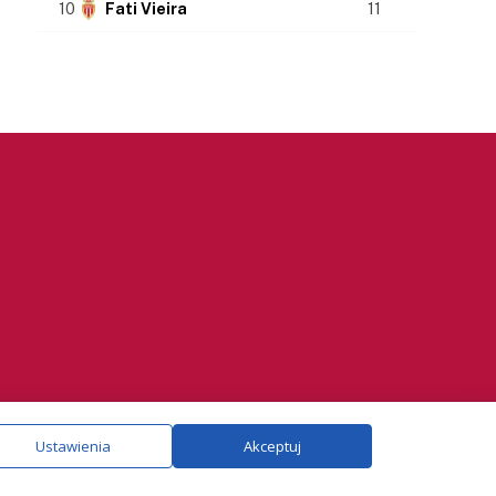
10
Fati Vieira
11
ie.
Szczegóły
Ustawienia
Akceptuj