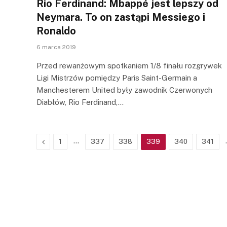
Rio Ferdinand: Mbappé jest lepszy od
Neymara. To on zastąpi Messiego i
Ronaldo
6 marca 2019
Przed rewanżowym spotkaniem 1/8 finału rozgrywek
Ligi Mistrzów pomiędzy Paris Saint-Germain a
Manchesterem United były zawodnik Czerwonych
Diabłów, Rio Ferdinand,…
Previous
…
1
337
338
339
340
341