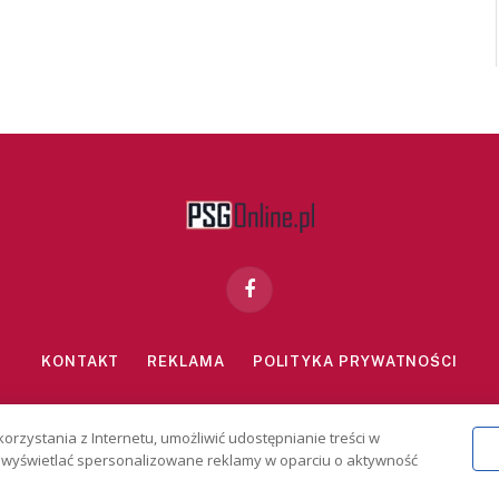
Facebook
KONTAKT
REKLAMA
POLITYKA PRYWATNOŚCI
znie dla osób powyżej 18 lat. Hazard może uzależniać. Graj odpowiedzialn
korzystania z Internetu, umożliwić udostępnianie treści w
2026 PSGonline.pl
 i wyświetlać spersonalizowane reklamy w oparciu o aktywność