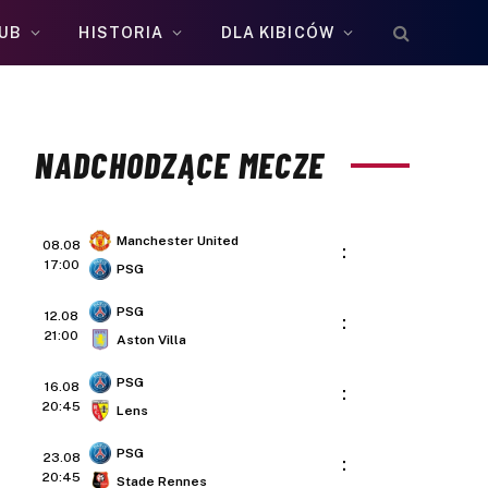
UB
HISTORIA
DLA KIBICÓW
NADCHODZĄCE MECZE
Manchester United
08.08
:
17:00
PSG
PSG
12.08
:
21:00
Aston Villa
PSG
16.08
:
20:45
Lens
PSG
23.08
:
20:45
Stade Rennes