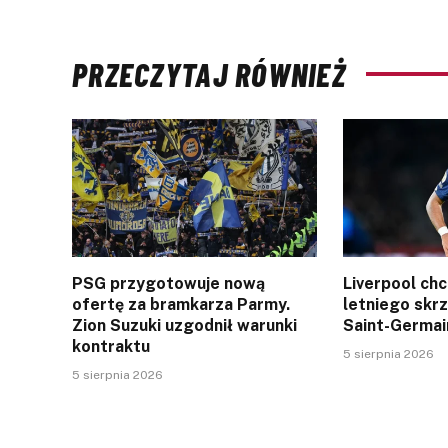
PRZECZYTAJ RÓWNIEŻ
PSG przygotowuje nową
Liverpool ch
ofertę za bramkarza Parmy.
letniego skr
Zion Suzuki uzgodnił warunki
Saint-Germai
kontraktu
5 sierpnia 2026
5 sierpnia 2026