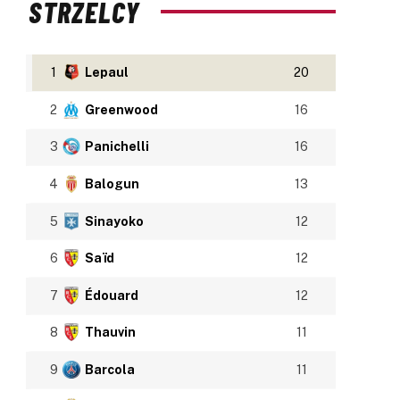
STRZELCY
1
Lepaul
20
2
Greenwood
16
3
Panichelli
16
4
Balogun
13
5
Sinayoko
12
6
Saïd
12
7
Édouard
12
8
Thauvin
11
9
Barcola
11