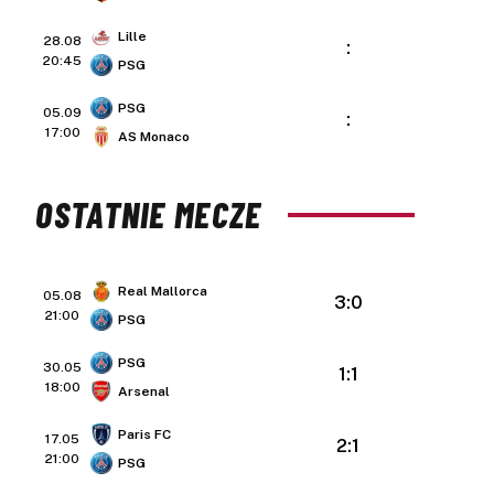
Lille
28.08
:
20:45
PSG
PSG
05.09
:
17:00
AS Monaco
OSTATNIE MECZE
Real Mallorca
05.08
3:0
21:00
PSG
PSG
30.05
1:1
18:00
Arsenal
Paris FC
17.05
2:1
21:00
PSG