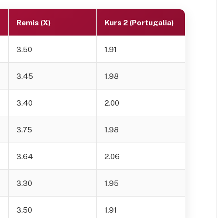
Remis (X)
Kurs 2 (Portugalia)
3.50
1.91
3.45
1.98
3.40
2.00
3.75
1.98
3.64
2.06
3.30
1.95
3.50
1.91