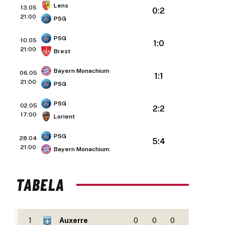
Lens
13.05
0:2
21:00
PSG
PSG
10.05
1:0
21:00
Brest
Bayern Monachium
06.05
1:1
21:00
PSG
PSG
02.05
2:2
17:00
Lorient
PSG
28.04
5:4
21:00
Bayern Monachium
TABELA
1
Auxerre
0
0
0