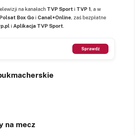
elewizji na kanałach
TVP Sport
i
TVP 1
, a w
Polsat Box Go
i
Canal+Online
, zaś bezpłatne
p.pl
i
Aplikacja TVP Sport
.
Sprawdź
 bukmacherskie
y na mecz