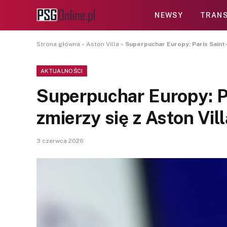
NEWSY
TRANS
Strona główna
»
Aston Villa
»
Superpuchar Europy: Paris Saint-
AKTUALNOŚCI
Superpuchar Europy: P
zmierzy się z Aston Vil
3 czerwca 2026