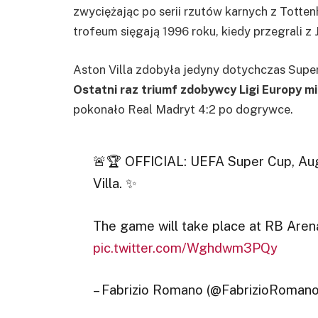
zwyciężając po serii rzutów karnych z Tott
trofeum sięgają 1996 roku, kiedy przegrali 
Aston Villa zdobyła jedyny dotychczas Super
Ostatni raz triumf zdobywcy Ligi Europy m
pokonało Real Madryt 4:2 po dogrywce.
🚨🏆 OFFICIAL: UEFA Super Cup, Augu
Villa. ✨
The game will take place at RB Arena
pic.twitter.com/Wghdwm3PQy
– Fabrizio Romano (@FabrizioRoman