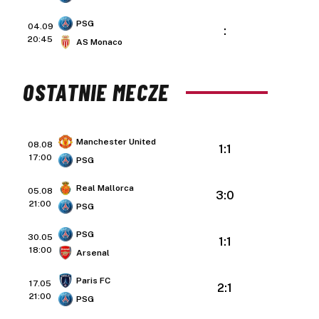
PSG
04.09
:
20:45
AS Monaco
OSTATNIE MECZE
Manchester United
08.08
1:1
17:00
PSG
Real Mallorca
05.08
3:0
21:00
PSG
PSG
30.05
1:1
18:00
Arsenal
Paris FC
17.05
2:1
21:00
PSG