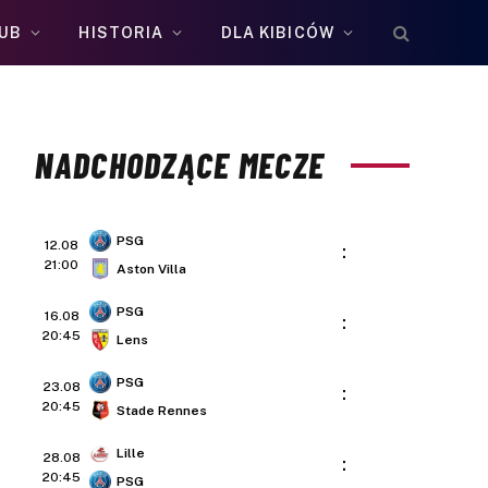
UB
HISTORIA
DLA KIBICÓW
NADCHODZĄCE MECZE
PSG
12.08
:
21:00
Aston Villa
PSG
16.08
:
20:45
Lens
PSG
23.08
:
20:45
Stade Rennes
Lille
28.08
:
20:45
PSG