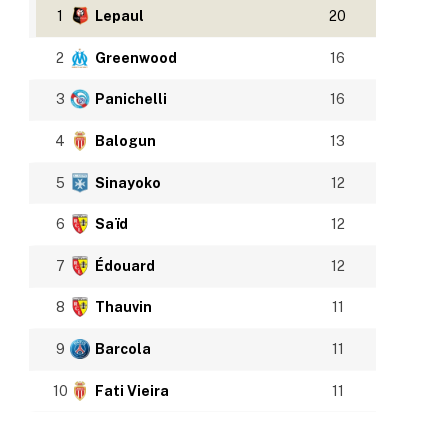
1
Lepaul
20
2
Greenwood
16
3
Panichelli
16
4
Balogun
13
5
Sinayoko
12
6
Saïd
12
7
Édouard
12
8
Thauvin
11
9
Barcola
11
10
Fati Vieira
11