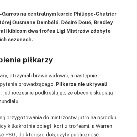
d-Garros na centralnym korcie Philippe-Chatrier
której Ousmane Dembélé, Désiré Doué, Bradley
ali kibicom dwa trofea Ligi Mistrzów zdobyte
ich sezonach.
pienia piłkarzy
ry, otrzymali brawa widowni, a następnie
a pytania prowadzącego.
Piłkarze nie ukrywali
w
, jednocześnie podkreślając, że obecnie skupiają
undialu.
zną przygotowania do mistrzostw jutro na ośrodku
cy kilkakrotnie obiegli kort z trofeami, a Warren
ść PSG, do którego dołączyła publiczność.