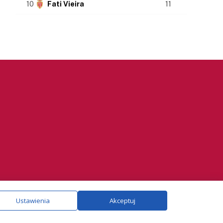
10
Fati Vieira
11
ie.
Szczegóły
Ustawienia
Akceptuj