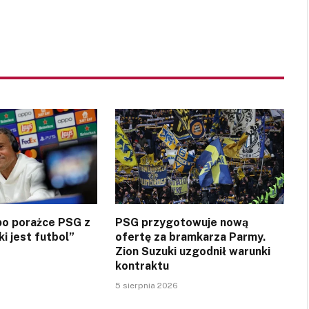
 po porażce PSG z
PSG przygotowuje nową
ki jest futbol”
ofertę za bramkarza Parmy.
Zion Suzuki uzgodnił warunki
kontraktu
5 sierpnia 2026