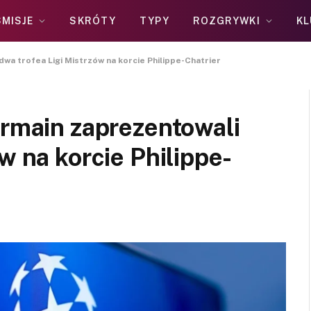
MISJE
SKRÓTY
TYPY
ROZGRYWKI
KL
dwa trofea Ligi Mistrzów na korcie Philippe-Chatrier
ermain zaprezentowali
w na korcie Philippe-