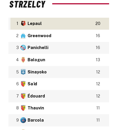
STRZELCY
1
Lepaul
20
2
Greenwood
16
3
Panichelli
16
4
Balogun
13
5
Sinayoko
12
6
Saïd
12
7
Édouard
12
8
Thauvin
11
9
Barcola
11