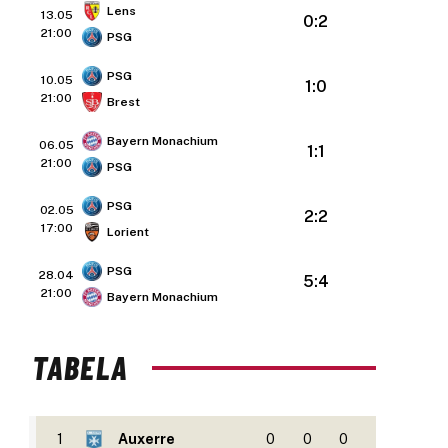
Lens
13.05
0:2
21:00
PSG
PSG
10.05
1:0
21:00
Brest
Bayern Monachium
06.05
1:1
21:00
PSG
PSG
02.05
2:2
17:00
Lorient
PSG
28.04
5:4
21:00
Bayern Monachium
TABELA
1
Auxerre
0
0
0