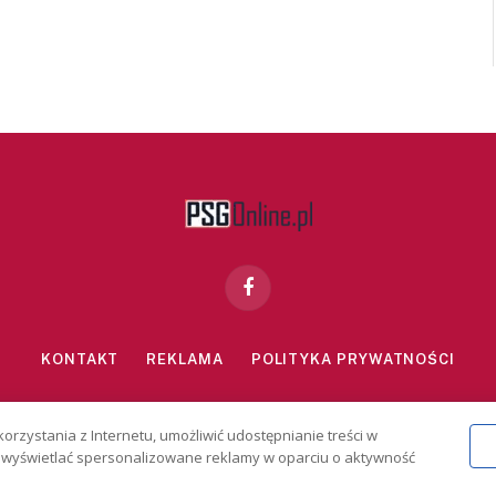
Facebook
KONTAKT
REKLAMA
POLITYKA PRYWATNOŚCI
znie dla osób powyżej 18 lat. Hazard może uzależniać. Graj odpowiedzialn
korzystania z Internetu, umożliwić udostępnianie treści w
2026 PSGonline.pl
 i wyświetlać spersonalizowane reklamy w oparciu o aktywność