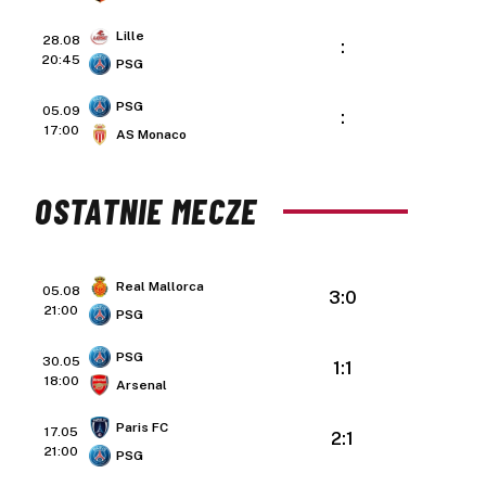
Lille
28.08
:
20:45
PSG
PSG
05.09
:
17:00
AS Monaco
OSTATNIE MECZE
Real Mallorca
05.08
3:0
21:00
PSG
PSG
30.05
1:1
18:00
Arsenal
Paris FC
17.05
2:1
21:00
PSG