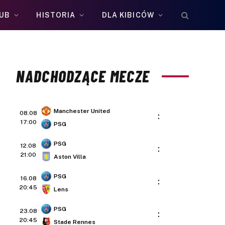
UB
HISTORIA
DLA KIBICÓW
NADCHODZĄCE MECZE
Manchester United
08.08
:
17:00
PSG
PSG
12.08
:
21:00
Aston Villa
PSG
16.08
:
20:45
Lens
PSG
23.08
:
20:45
Stade Rennes