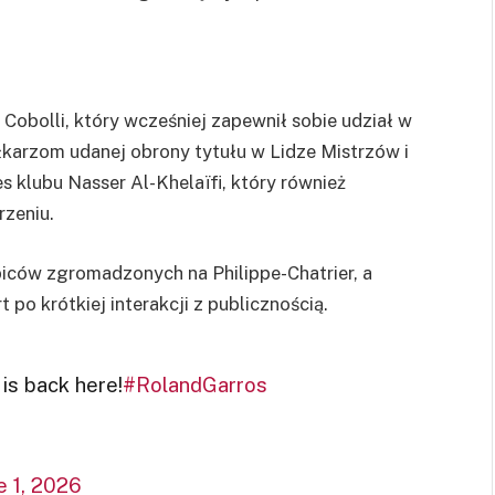
 Cobolli, który wcześniej zapewnił sobie udział w
łkarzom udanej obrony tytułu w Lidze Mistrzów i
es klubu Nasser Al-Khelaïfi, który również
rzeniu.
biców zgromadzonych na Philippe-Chatrier, a
 po krótkiej interakcji z publicznością.
s back here!
#RolandGarros
e 1, 2026