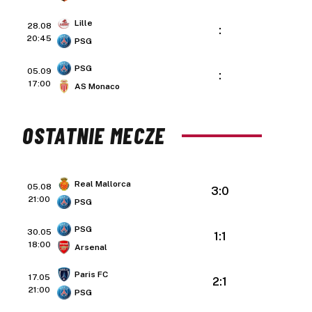
Lille
28.08
:
20:45
PSG
PSG
05.09
:
17:00
AS Monaco
OSTATNIE MECZE
Real Mallorca
05.08
3:0
21:00
PSG
PSG
30.05
1:1
18:00
Arsenal
Paris FC
17.05
2:1
21:00
PSG