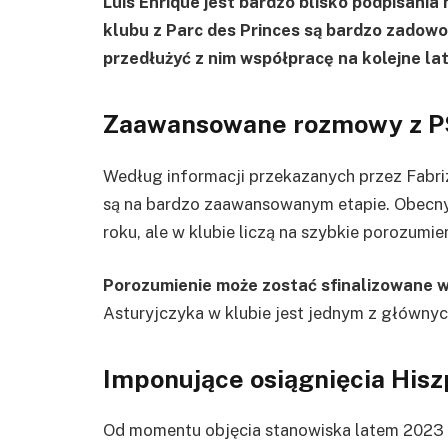
Luis Enrique jest bardzo blisko podpisani
klubu z Parc des Princes są bardzo zadowol
przedłużyć z nim współpracę na kolejne lat
Zaawansowane rozmowy z 
Według informacji przekazanych przez Fabr
są na bardzo zaawansowanym etapie. Obecny
roku, ale w klubie liczą na szybkie porozumi
Porozumienie może zostać sfinalizowane wk
Asturyjczyka w klubie jest jednym z głównyc
Imponujące osiągnięcia His
Od momentu objęcia stanowiska latem 2023 r