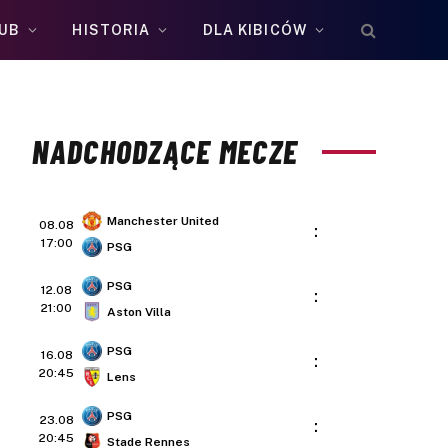
UB
HISTORIA
DLA KIBICÓW
NADCHODZĄCE MECZE
Manchester United
08.08
:
17:00
PSG
PSG
12.08
:
21:00
Aston Villa
PSG
16.08
:
20:45
Lens
PSG
23.08
:
20:45
Stade Rennes