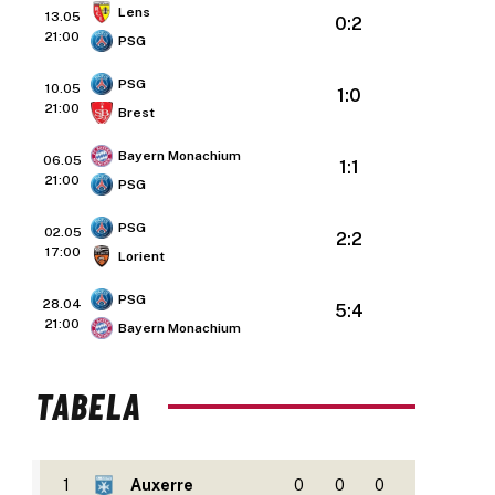
Lens
13.05
0:2
21:00
PSG
PSG
10.05
1:0
21:00
Brest
Bayern Monachium
06.05
1:1
21:00
PSG
PSG
02.05
2:2
17:00
Lorient
PSG
28.04
5:4
21:00
Bayern Monachium
TABELA
1
Auxerre
0
0
0