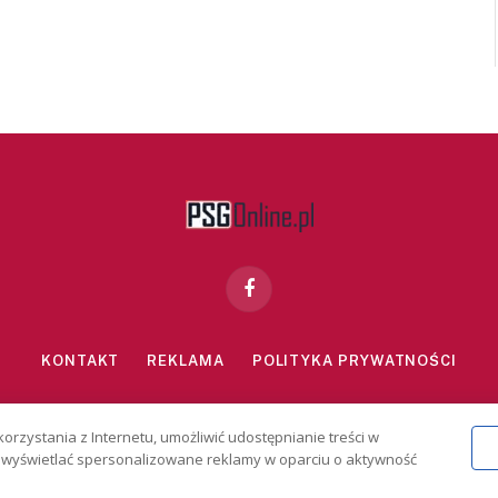
Facebook
KONTAKT
REKLAMA
POLITYKA PRYWATNOŚCI
znie dla osób powyżej 18 lat. Hazard może uzależniać. Graj odpowiedzialn
korzystania z Internetu, umożliwić udostępnianie treści w
2026 PSGonline.pl
 i wyświetlać spersonalizowane reklamy w oparciu o aktywność