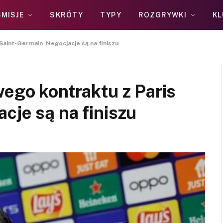
MISJE
SKRÓTY
TYPY
ROZGRYWKI
KL
Saint-Germain. Negocjacje są na finiszu
wego kontraktu z Paris
cje są na finiszu