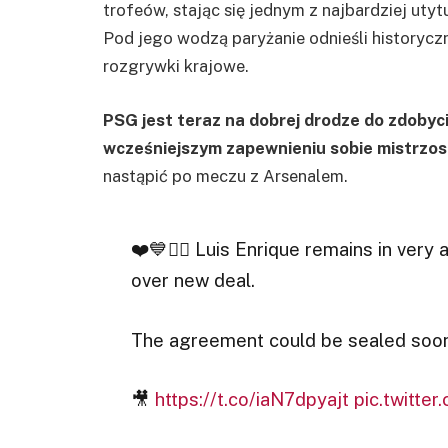
trofeów, stając się jednym z najbardziej uty
Pod jego wodzą paryżanie odnieśli historycz
rozgrywki krajowe.
PSG jest teraz na dobrej drodze do zdobyci
wcześniejszym zapewnieniu sobie mistrzost
nastąpić po meczu z Arsenalem.
❤️💙✍🏼 Luis Enrique remains in very
over new deal.
The agreement could be sealed soon
🎥
https://t.co/iaN7dpyajt
pic.twitt