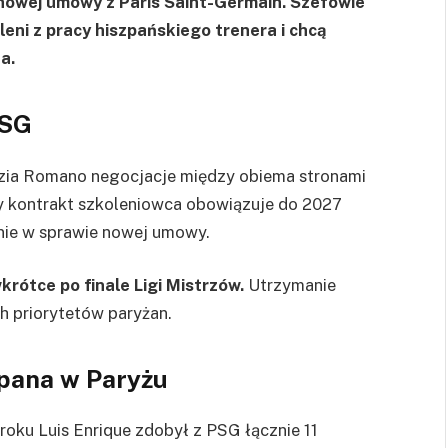
a nowej umowy z Paris Saint-Germain. Szefowie
eni z pracy hiszpańskiego trenera i chcą
a.
PSG
izia Romano negocjacje między obiema stronami
 kontrakt szkoleniowca obowiązuje do 2027
enie w sprawie nowej umowy.
rótce po finale Ligi Mistrzów.
Utrzymanie
h priorytetów paryżan.
zpana w Paryżu
oku Luis Enrique zdobył z PSG łącznie 11