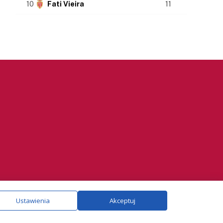
10
Fati Vieira
11
ie.
Szczegóły
Ustawienia
Akceptuj