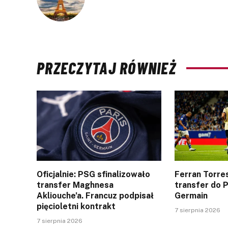
PRZECZYTAJ RÓWNIEŻ
Oficjalnie: PSG sfinalizowało
Ferran Torres
transfer Maghnesa
transfer do P
Akliouche’a. Francuz podpisał
Germain
pięcioletni kontrakt
7 sierpnia 2026
7 sierpnia 2026