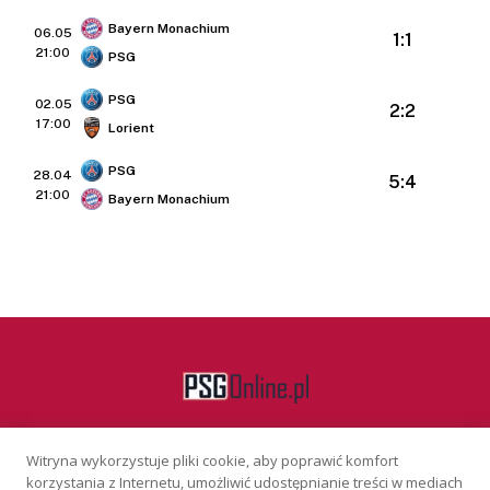
Bayern Monachium
06.05
1:1
21:00
PSG
PSG
02.05
2:2
17:00
Lorient
PSG
28.04
5:4
21:00
Bayern Monachium
Witryna wykorzystuje pliki cookie, aby poprawić komfort
Facebook
korzystania z Internetu, umożliwić udostępnianie treści w mediach