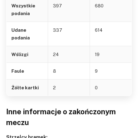
Wszystkie
397
680
podania
Udane
337
614
podania
Wślizgi
24
19
Faule
8
9
Żółte kartki
2
0
Inne informacje o zakończonym
meczu
Strzelcy bramek: