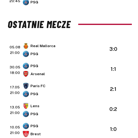
20:45
PSG
OSTATNIE MECZE
Real Mallorca
05.08
3:0
21:00
PSG
PSG
30.05
1:1
18:00
Arsenal
Paris FC
17.05
2:1
21:00
PSG
Lens
13.05
0:2
21:00
PSG
PSG
10.05
1:0
21:00
Brest