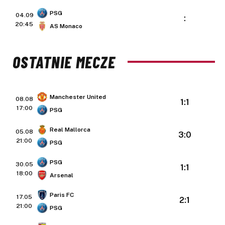
PSG
04.09
:
20:45
AS Monaco
OSTATNIE MECZE
Manchester United
08.08
1:1
17:00
PSG
Real Mallorca
05.08
3:0
21:00
PSG
PSG
30.05
1:1
18:00
Arsenal
Paris FC
17.05
2:1
21:00
PSG