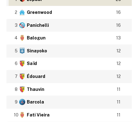
2
Greenwood
16
3
Panichelli
16
4
Balogun
13
5
Sinayoko
12
6
Saïd
12
7
Édouard
12
8
Thauvin
11
9
Barcola
11
10
Fati Vieira
11