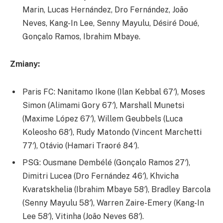
Marin, Lucas Hernández, Dro Fernández, João
Neves, Kang-In Lee, Senny Mayulu, Désiré Doué,
Gonçalo Ramos, Ibrahim Mbaye.
Zmiany:
Paris FC: Nanitamo Ikone (Ilan Kebbal 67′), Moses
Simon (Alimami Gory 67′), Marshall Munetsi
(Maxime López 67′), Willem Geubbels (Luca
Koleosho 68′), Rudy Matondo (Vincent Marchetti
77′), Otávio (Hamari Traoré 84′).
PSG: Ousmane Dembélé (Gonçalo Ramos 27′),
Dimitri Lucea (Dro Fernández 46′), Khvicha
Kvaratskhelia (Ibrahim Mbaye 58′), Bradley Barcola
(Senny Mayulu 58′), Warren Zaire-Emery (Kang-In
Lee 58′), Vitinha (João Neves 68′).