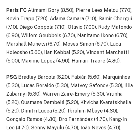
Paris FC
Alimami Gory (8.50), Pierre Lees Melou (7.70),
Kevin Trapp (7.20), Adama Camara (7.10), Samir Chergui
(7.10), Diego Coppola (7.10), Otávio (7.00), Rudy Matondo
(6.90), Willem Geubbels (6.70), Nanitamo Ikone (6.70),
Marshall Munetsi (6.70), Moses Simon (6.70), Luca
Koleosho (5.60), Ilan Kebbal (5.20), Vincent Marchetti
(5.00), Maxime López (4.90), Hamari Traoré (4.80).
PSG
Bradley Barcola (6.20), Fabián (5.60), Marquinhos
(5.30), Lucas Beraldo (5.30), Matvey Safonov (5.30), Illia
Zabarnyi (5.30), Warren Zaire-Emery (5.30), Vitinha
(5.20), Ousmane Dembélé (5.20), Khvicha Kvaratskhelia
(5.20), Dimitri Lucea (5.20), Ibrahim Mbaye (4.80),
Gonçalo Ramos (4.80), Dro Fernández (4.70), Kang-In
Lee (4.70), Senny Mayulu (4.70), João Neves (4.70).