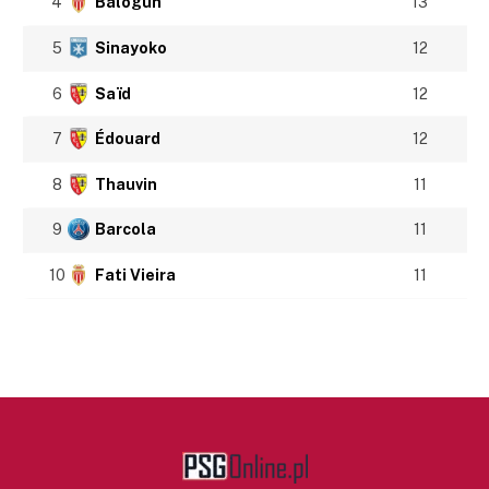
4
Balogun
13
5
Sinayoko
12
6
Saïd
12
7
Édouard
12
8
Thauvin
11
9
Barcola
11
10
Fati Vieira
11