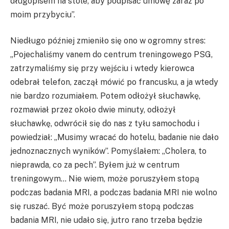
długopisem na stole, aby podpisać umowę zaraz po
moim przybyciu”.
Niedługo później zmieniło się ono w ogromny stres:
„Pojechaliśmy vanem do centrum treningowego PSG,
zatrzymaliśmy się przy wejściu i wtedy kierowca
odebrał telefon, zaczął mówić po francusku, a ja wtedy
nie bardzo rozumiałem. Potem odłożył słuchawkę,
rozmawiał przez około dwie minuty, odłożył
słuchawkę, odwrócił się do nas z tyłu samochodu i
powiedział: „Musimy wracać do hotelu, badanie nie dało
jednoznacznych wyników”. Pomyślałem: „Cholera, to
nieprawda, co za pech”. Byłem już w centrum
treningowym… Nie wiem, może poruszyłem stopą
podczas badania MRI, a podczas badania MRI nie wolno
się ruszać. Być może poruszyłem stopą podczas
badania MRI, nie udało się, jutro rano trzeba będzie