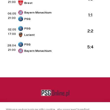
21:00
Brest
Bayern Monachium
06.05
1:1
21:00
PSG
PSG
02.05
2:2
17:00
Lorient
PSG
28.04
5:4
21:00
Bayern Monachium
Witryna wykorzystuje pliki cookie, aby poprawić komfort