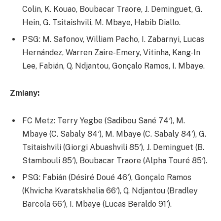
Colin, K. Kouao, Boubacar Traore, J. Deminguet, G.
Hein, G. Tsitaishvili, M. Mbaye, Habib Diallo.
PSG: M. Safonov, William Pacho, I. Zabarnyi, Lucas
Hernández, Warren Zaire-Emery, Vitinha, Kang-In
Lee, Fabián, Q. Ndjantou, Gonçalo Ramos, I. Mbaye.
Zmiany:
FC Metz: Terry Yegbe (Sadibou Sané 74′), M.
Mbaye (C. Sabaly 84′), M. Mbaye (C. Sabaly 84′), G.
Tsitaishvili (Giorgi Abuashvili 85′), J. Deminguet (B.
Stambouli 85′), Boubacar Traore (Alpha Touré 85′).
PSG: Fabián (Désiré Doué 46′), Gonçalo Ramos
(Khvicha Kvaratskhelia 66′), Q. Ndjantou (Bradley
Barcola 66′), I. Mbaye (Lucas Beraldo 91′).