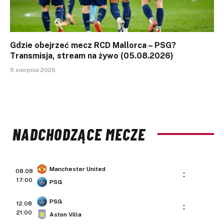
Gdzie obejrzeć mecz RCD Mallorca – PSG?
Transmisja, stream na żywo (05.08.2026)
5 sierpnia 2026
NADCHODZĄCE MECZE
Manchester United
08.08
:
17:00
PSG
PSG
12.08
:
21:00
Aston Villa