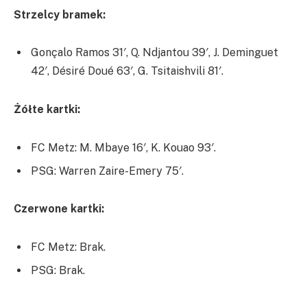
Strzelcy bramek:
Gonçalo Ramos 31′, Q. Ndjantou 39′, J. Deminguet
42′, Désiré Doué 63′, G. Tsitaishvili 81′.
Żółte kartki:
FC Metz: M. Mbaye 16′, K. Kouao 93′.
PSG: Warren Zaire-Emery 75′.
Czerwone kartki:
FC Metz: Brak.
PSG: Brak.