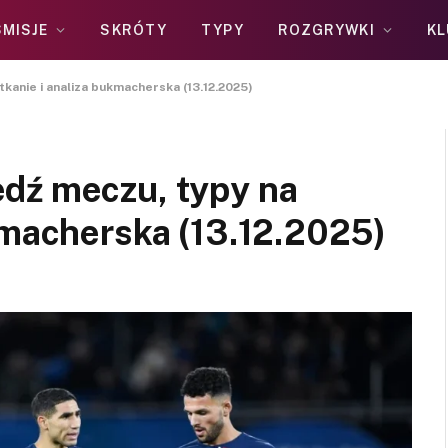
MISJE
SKRÓTY
TYPY
ROZGRYWKI
KL
kanie i analiza bukmacherska (13.12.2025)
dź meczu, typy na
kmacherska (13.12.2025)