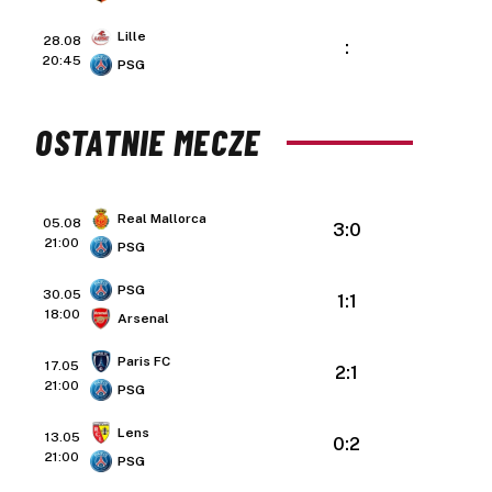
Lille
28.08
:
20:45
PSG
OSTATNIE MECZE
Real Mallorca
05.08
3:0
21:00
PSG
PSG
30.05
1:1
18:00
Arsenal
Paris FC
17.05
2:1
21:00
PSG
Lens
13.05
0:2
21:00
PSG