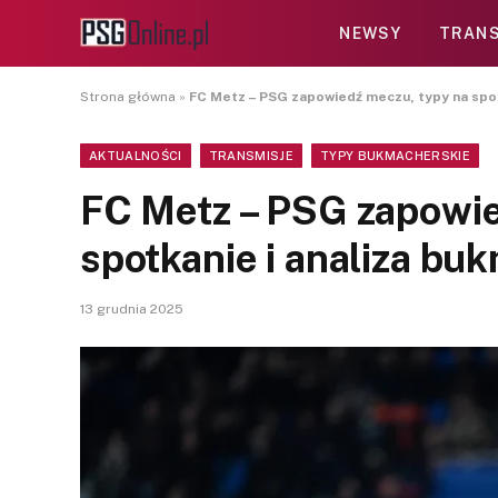
NEWSY
TRANS
Strona główna
»
FC Metz – PSG zapowiedź meczu, typy na spot
AKTUALNOŚCI
TRANSMISJE
TYPY BUKMACHERSKIE
FC Metz – PSG zapowie
spotkanie i analiza bu
13 grudnia 2025