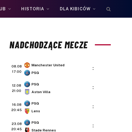
UB
HISTORIA
DLA KIBICÓW
NADCHODZĄCE MECZE
Manchester United
08.08
:
17:00
PSG
PSG
12.08
:
21:00
Aston Villa
PSG
16.08
:
20:45
Lens
PSG
23.08
:
20:45
Stade Rennes