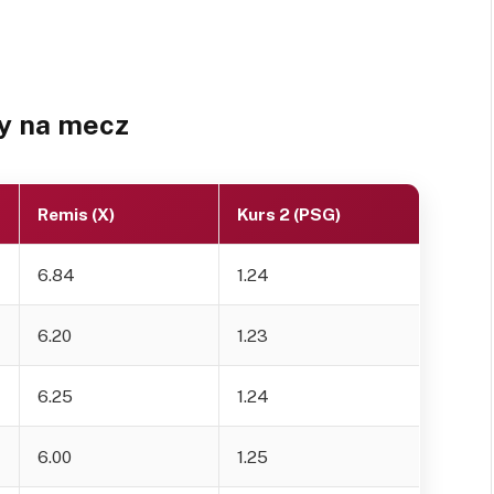
y na mecz
Remis (X)
Kurs 2 (PSG)
6.84
1.24
6.20
1.23
6.25
1.24
6.00
1.25