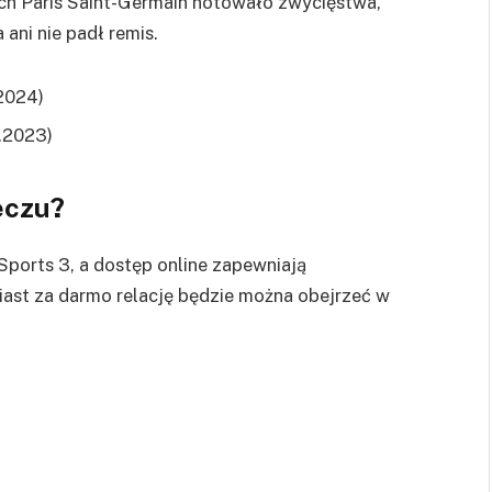
ch Paris Saint-Germain notowało zwycięstwa,
ani nie padł remis.
.2024)
2.2023)
eczu?
Sports 3, a dostęp online zapewniają
miast za darmo relację będzie można obejrzeć w