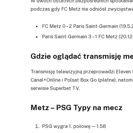
W dwóch ostatnich bezpośrednich spotkania
podczas gdy FC Metz nie odniósł zwycięstwa 
FC Metz 0 – 2 Paris Saint-Germain (19.5
Paris Saint-Germain 3 – 1 FC Metz (20.1
Gdzie oglądać transmisję m
Transmisję telewizyjną przeprowadzi Eleven 
Canal+Online i Polsat Box Go (płatne), nato
serwisie Superbet TV.
Metz – PSG Typy na mecz
PSG wygra 1. połowę — 1.58