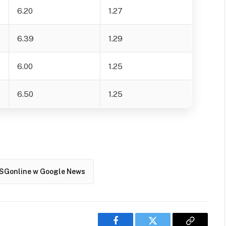
6.20
1.27
6.39
1.29
6.00
1.25
6.50
1.25
SGonline w Google News