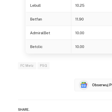
Lebull
10.25
Betfan
11.90
AdmiralBet
10.00
Betclic
10.00
FC Metz
PSG
Obserwuj P
SHARE.