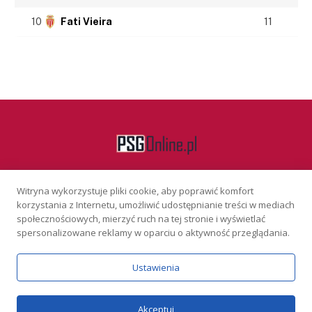
10
Fati Vieira
11
Witryna wykorzystuje pliki cookie, aby poprawić komfort
Facebook
korzystania z Internetu, umożliwić udostępnianie treści w mediach
społecznościowych, mierzyć ruch na tej stronie i wyświetlać
spersonalizowane reklamy w oparciu o aktywność przeglądania.
KONTAKT
REKLAMA
POLITYKA PRYWATNOŚCI
Ustawienia
Serwis wyłącznie dla osób powyżej 18 lat. Hazard może uzależniać.
Graj odpowiedzialnie.
Szczegóły
Copyright © 2026 PSGonline.pl
Akceptuj