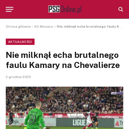
Strona główna
»
AS Monaco
»
Nie milknął echa brutalnego faulu Kamary na Chevalierze
AKTUALNOŚCI
Nie milknął echa brutalnego
faulu Kamary na Chevalierze
2 grudnia 2025