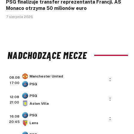
PSG finalizuje transfer reprezentanta Francji. AS
Monaco otrzyma 50 milionów euro
7 sierpnia 2026
NADCHODZĄCE MECZE
Manchester United
08.08
:
17:00
PSG
PSG
12.08
:
21:00
Aston Villa
PSG
16.08
:
20:45
Lens