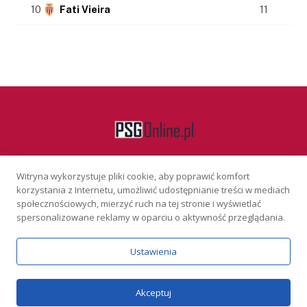
10
Fati Vieira
11
Witryna wykorzystuje pliki cookie, aby poprawić komfort
Facebook
korzystania z Internetu, umożliwić udostępnianie treści w mediach
społecznościowych, mierzyć ruch na tej stronie i wyświetlać
spersonalizowane reklamy w oparciu o aktywność przeglądania.
KONTAKT
REKLAMA
POLITYKA PRYWATNOŚCI
Ustawienia
Serwis wyłącznie dla osób powyżej 18 lat. Hazard może uzależniać.
Graj odpowiedzialnie.
Szczegóły
Copyright © 2026 PSGonline.pl
Akceptuj