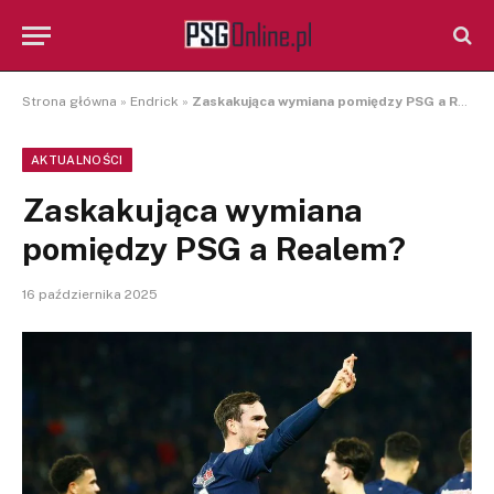
Strona główna
»
Endrick
»
Zaskakująca wymiana pomiędzy PSG a Realem?
AKTUALNOŚCI
Zaskakująca wymiana
pomiędzy PSG a Realem?
16 października 2025