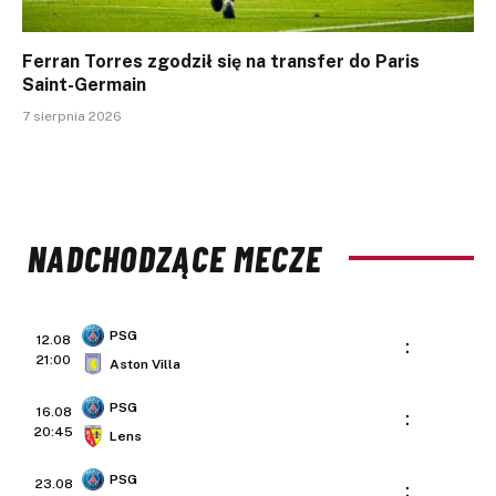
Ferran Torres zgodził się na transfer do Paris
Saint-Germain
7 sierpnia 2026
NADCHODZĄCE MECZE
PSG
12.08
:
21:00
Aston Villa
PSG
16.08
:
20:45
Lens
PSG
23.08
: