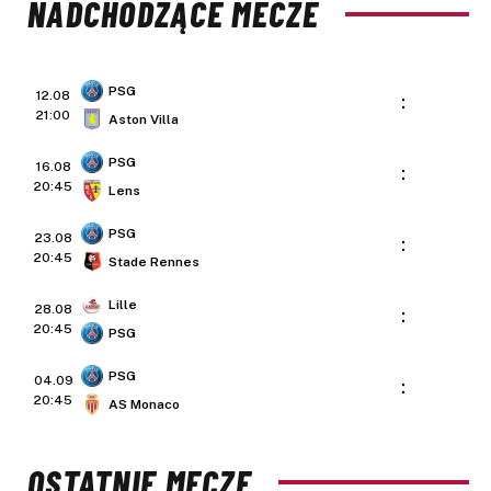
NADCHODZĄCE MECZE
PSG
12.08
:
21:00
Aston Villa
PSG
16.08
:
20:45
Lens
PSG
23.08
:
20:45
Stade Rennes
Lille
28.08
:
20:45
PSG
PSG
04.09
:
20:45
AS Monaco
OSTATNIE MECZE