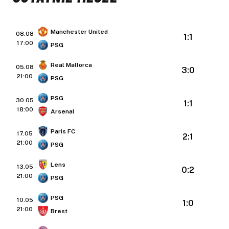
Manchester United
08.08
1:1
17:00
PSG
Real Mallorca
05.08
3:0
21:00
PSG
PSG
30.05
1:1
18:00
Arsenal
Paris FC
17.05
2:1
21:00
PSG
Lens
13.05
0:2
21:00
PSG
PSG
10.05
1:0
21:00
Brest