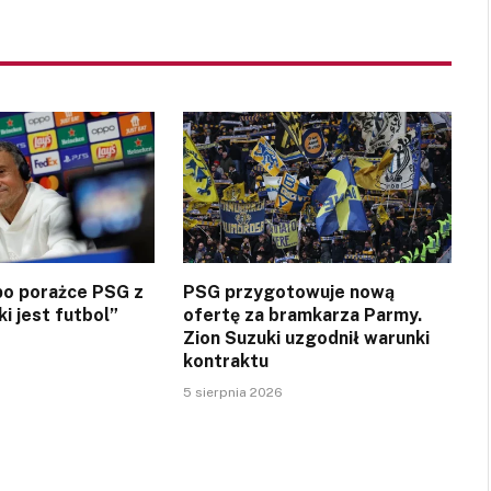
 po porażce PSG z
PSG przygotowuje nową
ki jest futbol”
ofertę za bramkarza Parmy.
Zion Suzuki uzgodnił warunki
kontraktu
5 sierpnia 2026