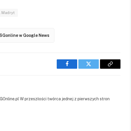
l Madryt
SGonline w Google News
Facebook
Twitter
Copy
Link
GOnline.pl W przeszłości twórca jednej z pierwszych stron