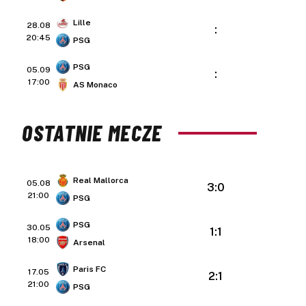
Lille
28.08
:
20:45
PSG
PSG
05.09
:
17:00
AS Monaco
OSTATNIE MECZE
Real Mallorca
05.08
3:0
21:00
PSG
PSG
30.05
1:1
18:00
Arsenal
Paris FC
17.05
2:1
21:00
PSG