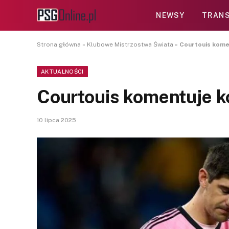
NEWSY
TRANS
Strona główna
»
Klubowe Mistrzostwa Świata
»
Courtouis kome
AKTUALNOŚCI
Courtouis komentuje 
10 lipca 2025