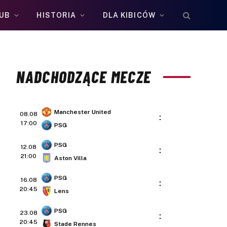
UB
HISTORIA
DLA KIBICÓW
NADCHODZĄCE MECZE
Manchester United
08.08
:
17:00
PSG
PSG
12.08
:
21:00
Aston Villa
PSG
16.08
:
20:45
Lens
PSG
23.08
:
20:45
Stade Rennes