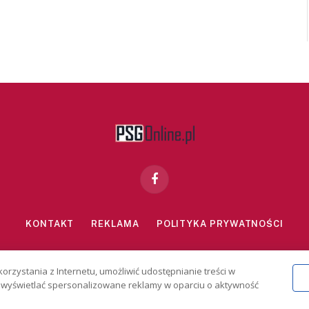
Facebook
KONTAKT
REKLAMA
POLITYKA PRYWATNOŚCI
znie dla osób powyżej 18 lat. Hazard może uzależniać. Graj odpowiedzialn
korzystania z Internetu, umożliwić udostępnianie treści w
2026 PSGonline.pl
 i wyświetlać spersonalizowane reklamy w oparciu o aktywność