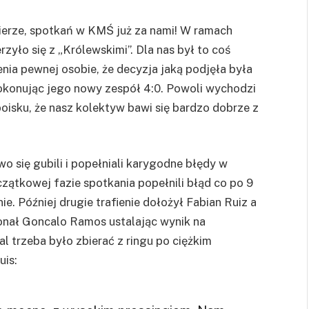
pierze, spotkań w KMŚ już za nami! W ramach
yło się z „Królewskimi”. Dla nas był to coś
nia pewnej osobie, że decyzja jaką podjęła była
pokonując jego nowy zespół 4:0. Powoli wychodzi
oisku, że nasz kolektyw bawi się bardzo dobrze z
wo się gubili i popełniali karygodne błędy w
zątkowej fazie spotkania popełnili błąd co po 9
 Później drugie trafienie dołożył Fabian Ruiz a
konał Goncalo Ramos ustalając wynik na
l trzeba było zbierać z ringu po ciężkim
uis: