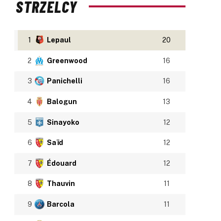
STRZELCY
1
Lepaul
20
2
Greenwood
16
3
Panichelli
16
4
Balogun
13
5
Sinayoko
12
6
Saïd
12
7
Édouard
12
8
Thauvin
11
9
Barcola
11