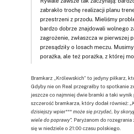
Rywale zawsze tak zaczynają: bard
zabrakło trochę realizacji planu tren
przestrzeni z przodu. Mieliśmy probl
bardzo dobrze znajdowali wolnego z
zagrożenie, zwłaszcza w pierwszej p
przesądziły o losach meczu. Musimy 
porażka, ale też porażka, z której m
Bramkarz „Królewskich” to jedyny piłkarz, kt
Gdyby nie on Real przegrałby to spotkanie
jeszcze co najmniej dwie bramki a taki wynik 
szczerość bramkarza, który dodał również:
„
dzisiejszy wpier*** może się przydać, by skor
wiele do poprawy”.
Paryżanom do rozegrania z
się w niedziele o 21:00 czasu polskiego.