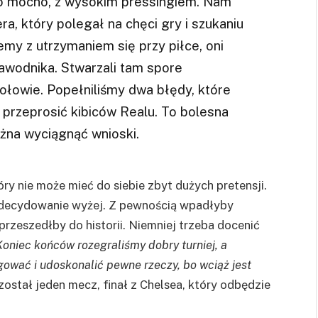
zo mocno, z wysokim pressingiem. Nam
era, który polegał na chęci gry i szukaniu
emy z utrzymaniem się przy piłce, oni
awodnika. Stwarzali tam spore
ołowie. Popełniliśmy dwa błędy, które
przeprosić kibiców Realu. To bolesna
ożna wyciągnąć wnioski.
óry nie może mieć do siebie zbyt dużych pretensji.
 zdecydowanie wyżej. Z pewnością wpadłyby
przeszedłby do historii. Niemniej trzeba docenić
Koniec końców rozegraliśmy dobry turniej, a
ygować i udoskonalić pewne rzeczy, bo wciąż jest
ostał jeden mecz, finał z Chelsea, który odbędzie