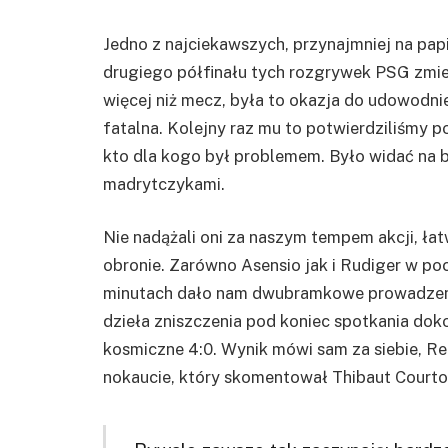
Jedno z najciekawszych, przynajmniej na pa
drugiego półfinału tych rozgrywek PSG zmierz
więcej niż mecz, była to okazja do udowodnie
fatalna. Kolejny raz mu to potwierdziliśmy 
kto dla kogo był problemem. Było widać na b
madrytczykami.
Nie nadążali oni za naszym tempem akcji, łat
obronie. Zarówno Asensio jak i Rudiger w poc
minutach dało nam dwubramkowe prowadzenie.
dzieła zniszczenia pod koniec spotkania do
kosmiczne 4:0. Wynik mówi sam za siebie, Rea
nokaucie, który skomentował Thibaut Courto