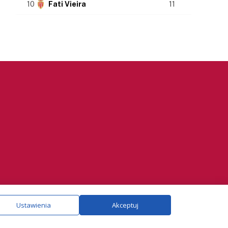
10
Fati Vieira
11
ie.
Szczegóły
Ustawienia
Akceptuj