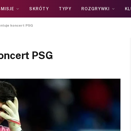
MISJE
SKRÓTY
TYPY
ROZGRYWKI
KL
ntuje koncert PSG
koncert PSG