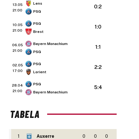
Lens
13.05
0:2
21:00
PSG
PSG
10.05
1:0
21:00
Brest
Bayern Monachium
06.05
1:1
21:00
PSG
PSG
02.05
2:2
17:00
Lorient
PSG
28.04
5:4
21:00
Bayern Monachium
TABELA
1
Auxerre
0
0
0