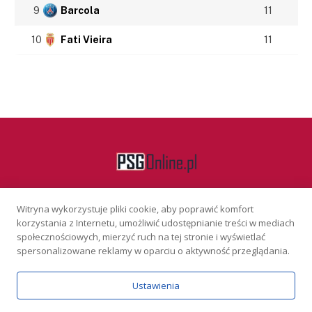
9
Barcola
11
10
Fati Vieira
11
Witryna wykorzystuje pliki cookie, aby poprawić komfort
Facebook
korzystania z Internetu, umożliwić udostępnianie treści w mediach
społecznościowych, mierzyć ruch na tej stronie i wyświetlać
spersonalizowane reklamy w oparciu o aktywność przeglądania.
KONTAKT
REKLAMA
POLITYKA PRYWATNOŚCI
Ustawienia
Serwis wyłącznie dla osób powyżej 18 lat. Hazard może uzależniać.
Graj odpowiedzialnie.
Szczegóły