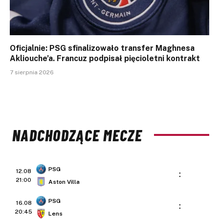
Oficjalnie: PSG sfinalizowało transfer Maghnesa
Akliouche’a. Francuz podpisał pięcioletni kontrakt
7 sierpnia 2026
NADCHODZĄCE MECZE
PSG
12.08
:
21:00
Aston Villa
PSG
16.08
:
20:45
Lens