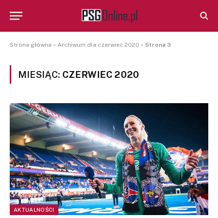
Strona główna
»
Archiwum dla czerwiec 2020
»
Strona 3
MIESIĄC:
CZERWIEC 2020
AKTUALNOŚCI