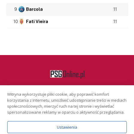
9
Barcola
11
10
Fati Vieira
11
Witryna wykorzystuje pliki cookie, aby poprawić komfort
Facebook
korzystania z Internetu, umożliwić udostępnianie treści w mediach
społecznościowych, mierzyć ruch na tej stronie i wyświetlać
spersonalizowane reklamy w oparciu o aktywność przeglądania.
KONTAKT
REKLAMA
POLITYKA PRYWATNOŚCI
Ustawienia
Serwis wyłącznie dla osób powyżej 18 lat. Hazard może uzależniać.
Graj odpowiedzialnie.
Szczegóły