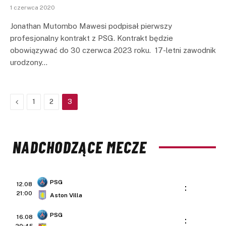
1 czerwca 2020
Jonathan Mutombo Mawesi podpisał pierwszy
profesjonalny kontrakt z PSG. Kontrakt będzie
obowiązywać do 30 czerwca 2023 roku. 17-letni zawodnik
urodzony…
Previous
1
2
3
NADCHODZĄCE MECZE
PSG
12.08
:
21:00
Aston Villa
PSG
16.08
: