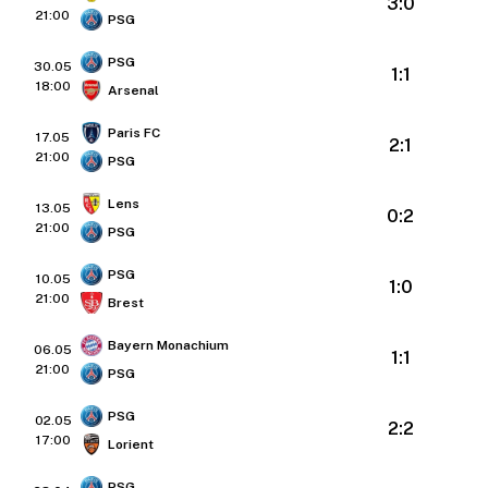
3:0
21:00
PSG
PSG
30.05
1:1
18:00
Arsenal
Paris FC
17.05
2:1
21:00
PSG
Lens
13.05
0:2
21:00
PSG
PSG
10.05
1:0
21:00
Brest
Bayern Monachium
06.05
1:1
21:00
PSG
PSG
02.05
2:2
17:00
Lorient
PSG