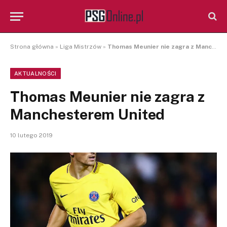
Strona główna
»
Liga Mistrzów
»
Thomas Meunier nie zagra z Manchesterem United
AKTUALNOŚCI
Thomas Meunier nie zagra z
Manchesterem United
10 lutego 2019