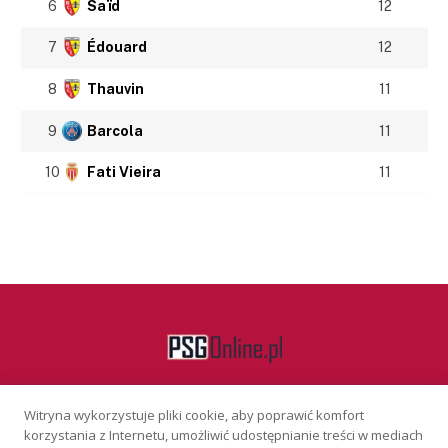
6
Saïd
12
7
Édouard
12
8
Thauvin
11
9
Barcola
11
10
Fati Vieira
11
Witryna wykorzystuje pliki cookie, aby poprawić komfort
Facebook
korzystania z Internetu, umożliwić udostępnianie treści w mediach