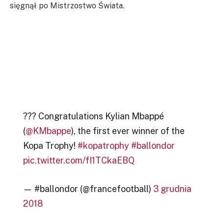
sięgnął po Mistrzostwo Świata.
??? Congratulations Kylian Mbappé
(
@KMbappe
), the first ever winner of the
Kopa Trophy!
#kopatrophy
#ballondor
pic.twitter.com/fI1TCkaEBQ
— #ballondor (@francefootball)
3 grudnia
2018