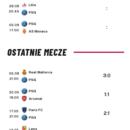
Lille
28.08
:
20:45
PSG
PSG
05.09
:
17:00
AS Monaco
OSTATNIE MECZE
Real Mallorca
05.08
3:0
21:00
PSG
PSG
30.05
1:1
18:00
Arsenal
Paris FC
17.05
2:1
21:00
PSG
Lens