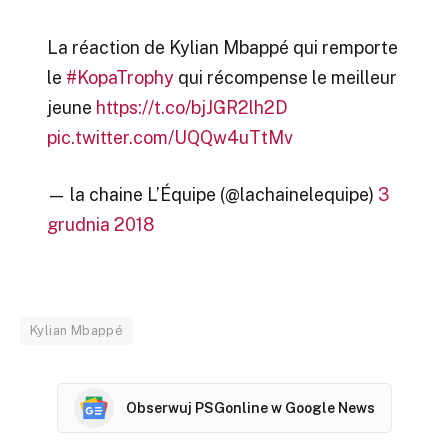
La réaction de Kylian Mbappé qui remporte
le
#KopaTrophy
qui récompense le meilleur
jeune
https://t.co/bjJGR2lh2D
pic.twitter.com/UQQw4uTtMv
— la chaine L’Équipe (@lachainelequipe)
3
grudnia 2018
Kylian Mbappé
Obserwuj PSGonline w Google News