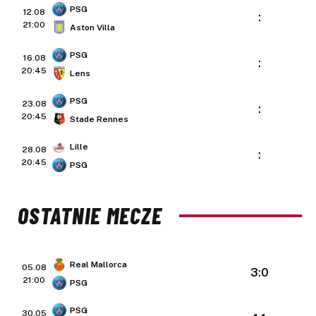
PSG
12.08
:
21:00
Aston Villa
PSG
16.08
:
20:45
Lens
PSG
23.08
:
20:45
Stade Rennes
Lille
28.08
:
20:45
PSG
OSTATNIE MECZE
Real Mallorca
05.08
3:0
21:00
PSG
PSG
30.05