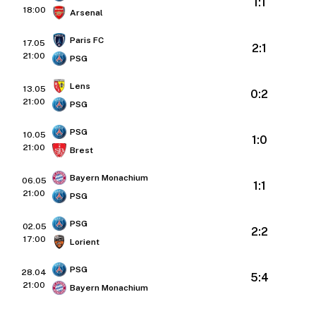
1:1
18:00
Arsenal
Paris FC
17.05
2:1
21:00
PSG
Lens
13.05
0:2
21:00
PSG
PSG
10.05
1:0
21:00
Brest
Bayern Monachium
06.05
1:1
21:00
PSG
PSG
02.05
2:2
17:00
Lorient
PSG
28.04
5:4
21:00
Bayern Monachium