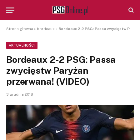
Strona główna
»
bordeaux
»
Bordeaux 2-2 PSG: Passa zwycięstw Paryżan przerwana! (VIDEO)
AKTUALNOŚCI
Bordeaux 2-2 PSG: Passa
zwycięstw Paryżan
przerwana! (VIDEO)
3 grudnia 2018