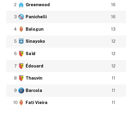
2
Greenwood
16
3
Panichelli
16
4
Balogun
13
5
Sinayoko
12
6
Saïd
12
7
Édouard
12
8
Thauvin
11
9
Barcola
11
10
Fati Vieira
11