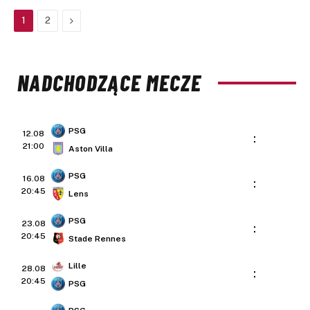
Next
1
2
NADCHODZĄCE MECZE
PSG
12.08
:
21:00
Aston Villa
PSG
16.08
:
20:45
Lens
PSG
23.08
:
20:45
Stade Rennes
Lille
28.08
:
20:45
PSG