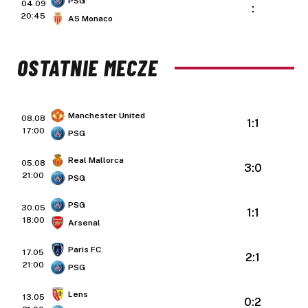
PSG
04.09
:
20:45
AS Monaco
OSTATNIE MECZE
Manchester United
08.08
1:1
17:00
PSG
Real Mallorca
05.08
3:0
21:00
PSG
PSG
30.05
1:1
18:00
Arsenal
Paris FC
17.05
2:1
21:00
PSG
Lens
13.05
0:2