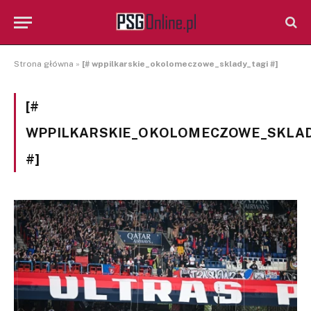
Strona główna
»
[# wppilkarskie_okolomeczowe_sklady_tagi #]
[#
WPPILKARSKIE_OKOLOMECZOWE_SKLAD
#]