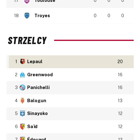
17
Toulouse
0
0
0
18
Troyes
0
0
0
STRZELCY
1
Lepaul
20
2
Greenwood
16
3
Panichelli
16
4
Balogun
13
5
Sinayoko
12
6
Saïd
12
7
Édouard
12