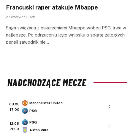
Francuski raper atakuje Mbappe
27 czerwca 2025
Saga związana z oskarżeniami Mbappe wobec PSG trwa w
najlepsze. Po odrzuceniu jego wniosku o spłatę zaległych
pensji zawodnik nie…
NADCHODZĄCE MECZE
Manchester United
08.08
:
17:00
PSG
PSG
12.08
:
21:00
Aston Villa