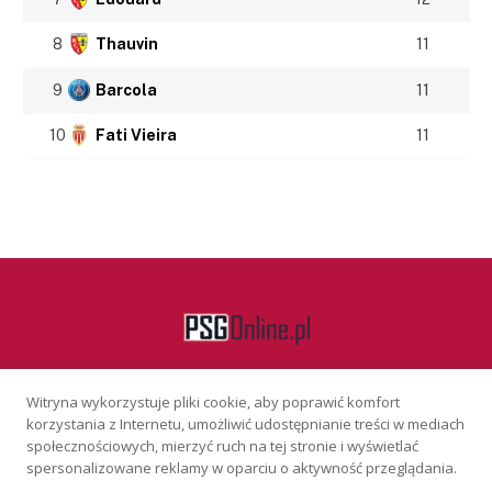
8
Thauvin
11
9
Barcola
11
10
Fati Vieira
11
Witryna wykorzystuje pliki cookie, aby poprawić komfort
Facebook
korzystania z Internetu, umożliwić udostępnianie treści w mediach
społecznościowych, mierzyć ruch na tej stronie i wyświetlać
spersonalizowane reklamy w oparciu o aktywność przeglądania.
KONTAKT
REKLAMA
POLITYKA PRYWATNOŚCI