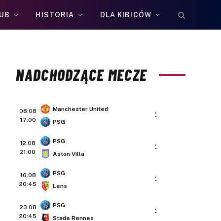
UB
HISTORIA
DLA KIBICÓW
NADCHODZĄCE MECZE
Manchester United
08.08
:
17:00
PSG
PSG
12.08
:
21:00
Aston Villa
PSG
16.08
:
20:45
Lens
PSG
23.08
:
20:45
Stade Rennes