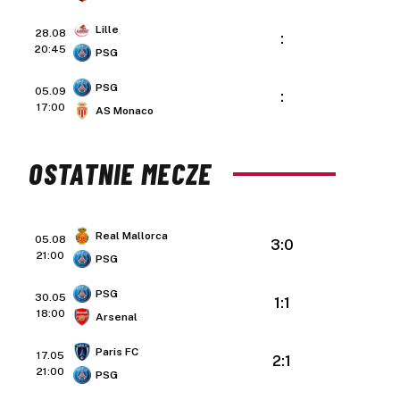
Lille
28.08
:
20:45
PSG
PSG
05.09
:
17:00
AS Monaco
OSTATNIE MECZE
Real Mallorca
05.08
3:0
21:00
PSG
PSG
30.05
1:1
18:00
Arsenal
Paris FC
17.05
2:1
21:00
PSG