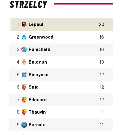
STRZELCY
1
Lepaul
20
2
Greenwood
16
3
Panichelli
16
4
Balogun
13
5
Sinayoko
12
6
Saïd
12
7
Édouard
12
8
Thauvin
11
9
Barcola
11