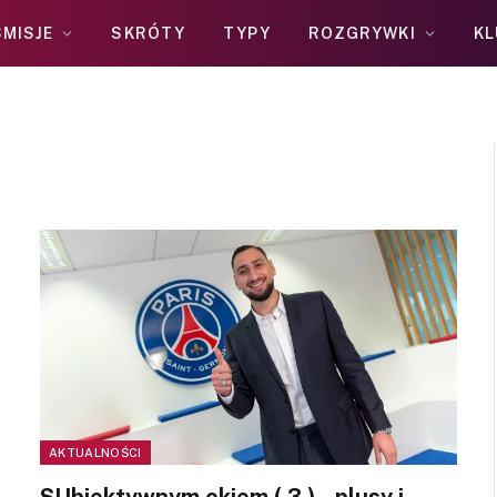
MISJE
SKRÓTY
TYPY
ROZGRYWKI
KL
AKTUALNOŚCI
SUbiektywnym okiem ( 3 ) – plusy i