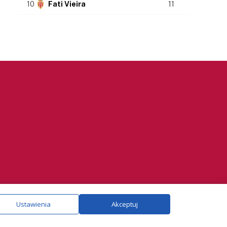
10
Fati Vieira
11
ie.
Szczegóły
Ustawienia
Akceptuj