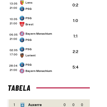
Lens
13.05
0:2
21:00
PSG
PSG
10.05
1:0
21:00
Brest
Bayern Monachium
06.05
1:1
21:00
PSG
PSG
02.05
2:2
17:00
Lorient
PSG
28.04
5:4
21:00
Bayern Monachium
TABELA
1
Auxerre
0
0
0