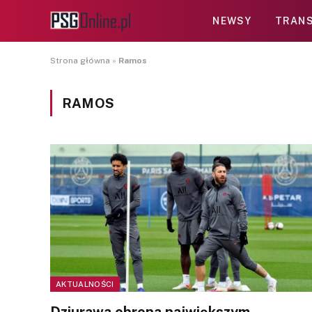
NEWSY
TRANS
Strona główna
»
Ramos
RAMOS
AKTUALNOŚCI
Dziurawa obrona największym