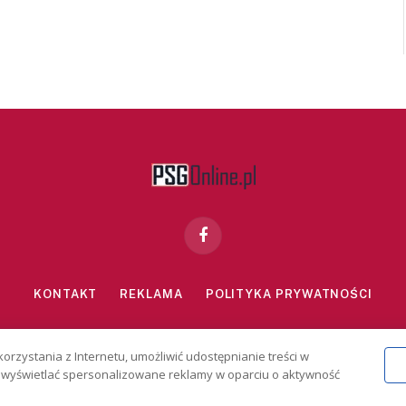
Facebook
KONTAKT
REKLAMA
POLITYKA PRYWATNOŚCI
znie dla osób powyżej 18 lat. Hazard może uzależniać. Graj odpowiedzialn
korzystania z Internetu, umożliwić udostępnianie treści w
2026 PSGonline.pl
 i wyświetlać spersonalizowane reklamy w oparciu o aktywność