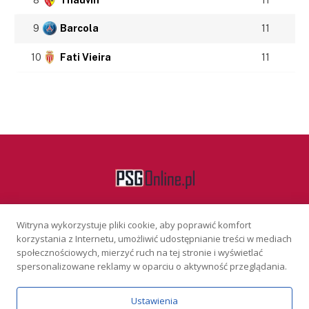
9
Barcola
11
10
Fati Vieira
11
Witryna wykorzystuje pliki cookie, aby poprawić komfort
Facebook
korzystania z Internetu, umożliwić udostępnianie treści w mediach
społecznościowych, mierzyć ruch na tej stronie i wyświetlać
spersonalizowane reklamy w oparciu o aktywność przeglądania.
KONTAKT
REKLAMA
POLITYKA PRYWATNOŚCI
Ustawienia
Serwis wyłącznie dla osób powyżej 18 lat. Hazard może uzależniać.