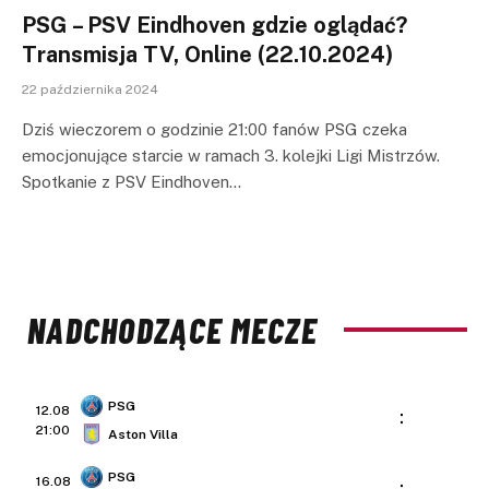
PSG – PSV Eindhoven gdzie oglądać?
Transmisja TV, Online (22.10.2024)
22 października 2024
Dziś wieczorem o godzinie 21:00 fanów PSG czeka
emocjonujące starcie w ramach 3. kolejki Ligi Mistrzów.
Spotkanie z PSV Eindhoven…
NADCHODZĄCE MECZE
PSG
12.08
:
21:00
Aston Villa
PSG
16.08
: