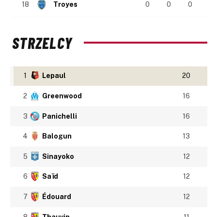
18
Troyes
0
0
0
STRZELCY
1
Lepaul
20
2
Greenwood
16
3
Panichelli
16
4
Balogun
13
5
Sinayoko
12
6
Saïd
12
7
Édouard
12
8
Thauvin
11