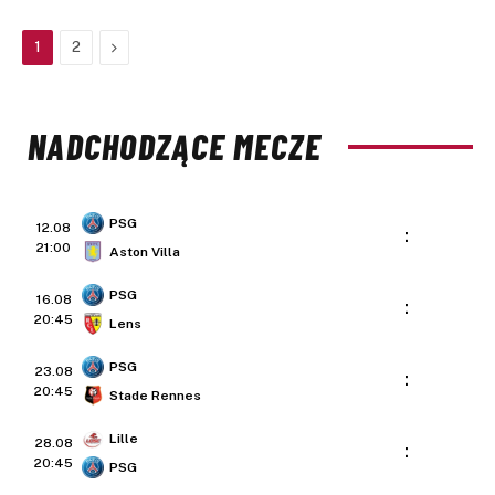
Next
1
2
NADCHODZĄCE MECZE
PSG
12.08
:
21:00
Aston Villa
PSG
16.08
:
20:45
Lens
PSG
23.08
:
20:45
Stade Rennes
Lille
28.08
:
20:45
PSG