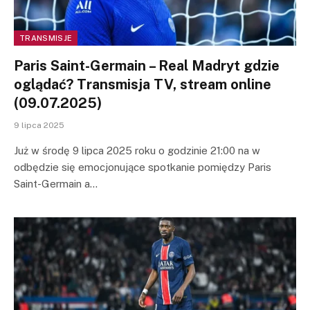
TRANSMISJE
Paris Saint-Germain – Real Madryt gdzie
oglądać? Transmisja TV, stream online
(09.07.2025)
9 lipca 2025
Już w środę 9 lipca 2025 roku o godzinie 21:00 na w
odbędzie się emocjonujące spotkanie pomiędzy Paris
Saint-Germain a…