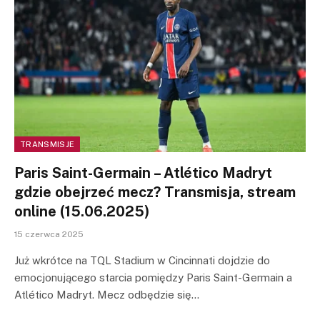
TRANSMISJE
Paris Saint-Germain – Atlético Madryt
gdzie obejrzeć mecz? Transmisja, stream
online (15.06.2025)
15 czerwca 2025
Już wkrótce na TQL Stadium w Cincinnati dojdzie do
emocjonującego starcia pomiędzy Paris Saint-Germain a
Atlético Madryt. Mecz odbędzie się…