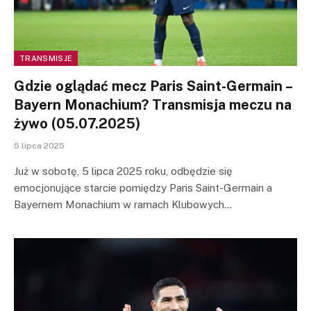
TRANSMISJE
Gdzie oglądać mecz Paris Saint-Germain –
Bayern Monachium? Transmisja meczu na
żywo (05.07.2025)
5 lipca 2025
Już w sobotę, 5 lipca 2025 roku, odbędzie się
emocjonujące starcie pomiędzy Paris Saint-Germain a
Bayernem Monachium w ramach Klubowych…