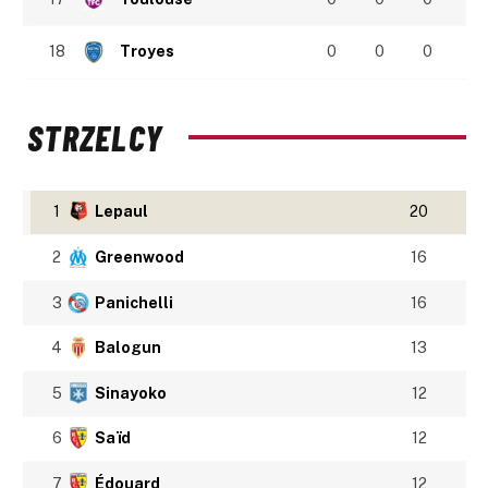
18
Troyes
0
0
0
STRZELCY
1
Lepaul
20
2
Greenwood
16
3
Panichelli
16
4
Balogun
13
5
Sinayoko
12
6
Saïd
12
7
Édouard
12