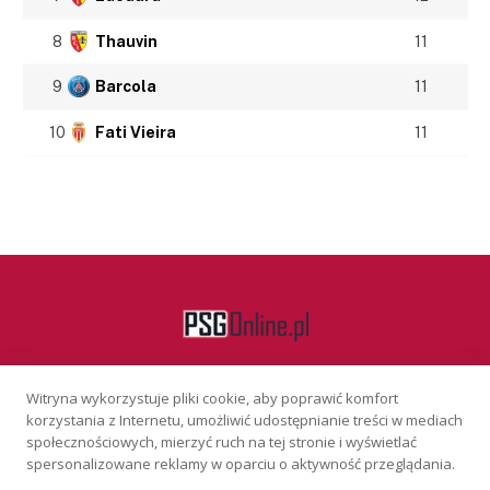
8
Thauvin
11
9
Barcola
11
10
Fati Vieira
11
Witryna wykorzystuje pliki cookie, aby poprawić komfort
Facebook
korzystania z Internetu, umożliwić udostępnianie treści w mediach
społecznościowych, mierzyć ruch na tej stronie i wyświetlać
spersonalizowane reklamy w oparciu o aktywność przeglądania.
KONTAKT
REKLAMA
POLITYKA PRYWATNOŚCI