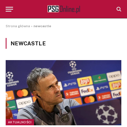
Strona główna
»
newcastle
NEWCASTLE
AKTUALNOŚCI