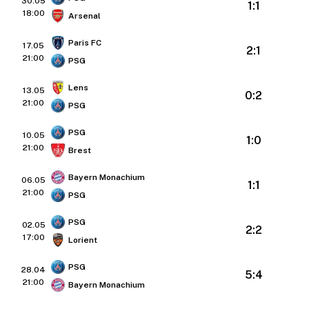
30.05
1:1
18:00
Arsenal
Paris FC
17.05
2:1
21:00
PSG
Lens
13.05
0:2
21:00
PSG
PSG
10.05
1:0
21:00
Brest
Bayern Monachium
06.05
1:1
21:00
PSG
PSG
02.05
2:2
17:00
Lorient
PSG
28.04
5:4
21:00
Bayern Monachium