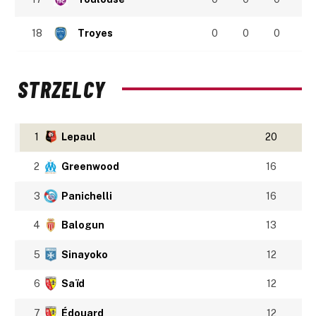
18
Troyes
0
0
0
STRZELCY
1
Lepaul
20
2
Greenwood
16
3
Panichelli
16
4
Balogun
13
5
Sinayoko
12
6
Saïd
12
7
Édouard
12