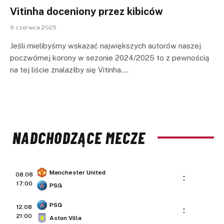
Vitinha doceniony przez kibiców
9 czerwca 2025
Jeśli mielibyśmy wskazać największych autorów naszej
poczwórnej korony w sezonie 2024/2025 to z pewnością
na tej liście znalazłby się Vitinha.…
NADCHODZĄCE MECZE
Manchester United
08.08
:
17:00
PSG
PSG
12.08
:
21:00
Aston Villa