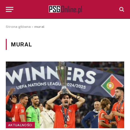
Strona główna
»
mural
MURAL
AKTUALNOŚCI