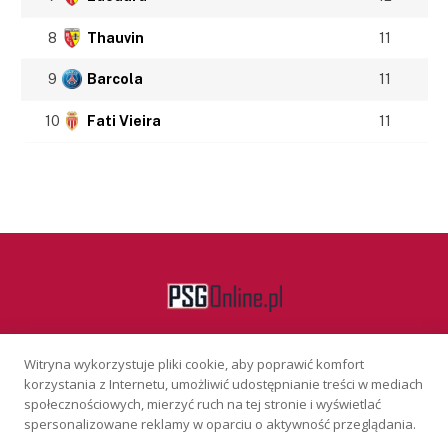
8
Thauvin
11
9
Barcola
11
10
Fati Vieira
11
Witryna wykorzystuje pliki cookie, aby poprawić komfort
Facebook
korzystania z Internetu, umożliwić udostępnianie treści w mediach
społecznościowych, mierzyć ruch na tej stronie i wyświetlać
spersonalizowane reklamy w oparciu o aktywność przeglądania.
KONTAKT
REKLAMA
POLITYKA PRYWATNOŚCI