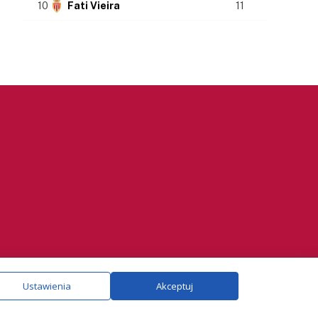
10
Fati Vieira
11
ie.
Szczegóły
Ustawienia
Akceptuj