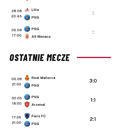
Lille
28.08
:
20:45
PSG
PSG
05.09
:
17:00
AS Monaco
OSTATNIE MECZE
Real Mallorca
05.08
3:0
21:00
PSG
PSG
30.05
1:1
18:00
Arsenal
Paris FC
17.05
2:1
21:00
PSG