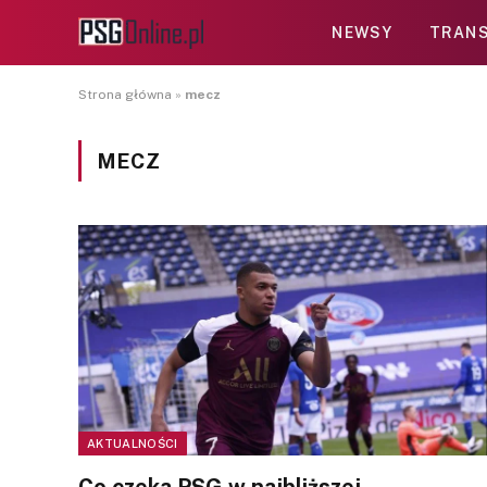
NEWSY
TRANS
Strona główna
»
mecz
MECZ
AKTUALNOŚCI
Co czeka PSG w najbliższej