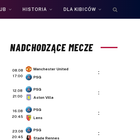
UB
HISTORIA
DLA KIBICÓW
NADCHODZĄCE MECZE
Manchester United
08.08
:
17:00
PSG
PSG
12.08
:
21:00
Aston Villa
PSG
16.08
:
20:45
Lens
PSG
23.08
:
20:45
Stade Rennes