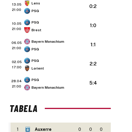
Lens
13.05
0:2
21:00
PSG
PSG
10.05
1:0
21:00
Brest
Bayern Monachium
06.05
1:1
21:00
PSG
PSG
02.05
2:2
17:00
Lorient
PSG
28.04
5:4
21:00
Bayern Monachium
TABELA
1
Auxerre
0
0
0