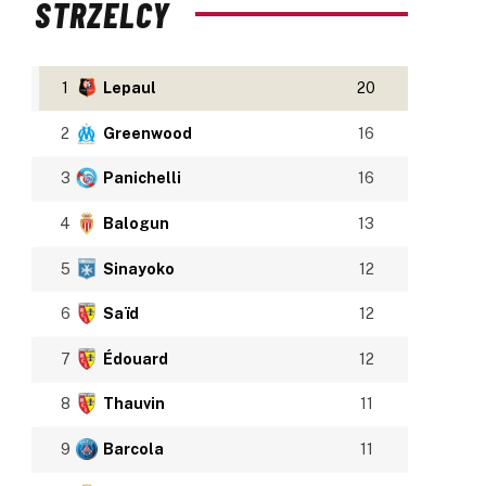
STRZELCY
1
Lepaul
20
2
Greenwood
16
3
Panichelli
16
4
Balogun
13
5
Sinayoko
12
6
Saïd
12
7
Édouard
12
8
Thauvin
11
9
Barcola
11