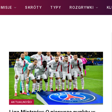
MISJE
SKRÓTY
TYPY
ROZGRYWKI
KL
AKTUALNOŚCI
Liga Mistrzów: O pierwsze punkty w