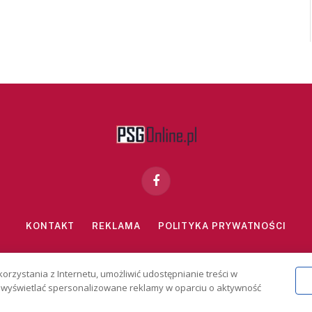
Facebook
KONTAKT
REKLAMA
POLITYKA PRYWATNOŚCI
znie dla osób powyżej 18 lat. Hazard może uzależniać. Graj odpowiedzialn
korzystania z Internetu, umożliwić udostępnianie treści w
2026 PSGonline.pl
 i wyświetlać spersonalizowane reklamy w oparciu o aktywność