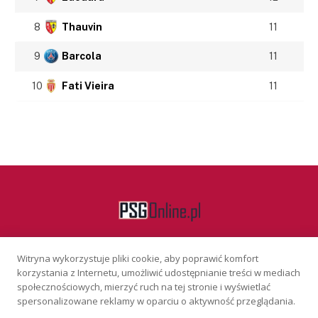
8
Thauvin
11
9
Barcola
11
10
Fati Vieira
11
Witryna wykorzystuje pliki cookie, aby poprawić komfort
Facebook
korzystania z Internetu, umożliwić udostępnianie treści w mediach
społecznościowych, mierzyć ruch na tej stronie i wyświetlać
spersonalizowane reklamy w oparciu o aktywność przeglądania.
KONTAKT
REKLAMA
POLITYKA PRYWATNOŚCI