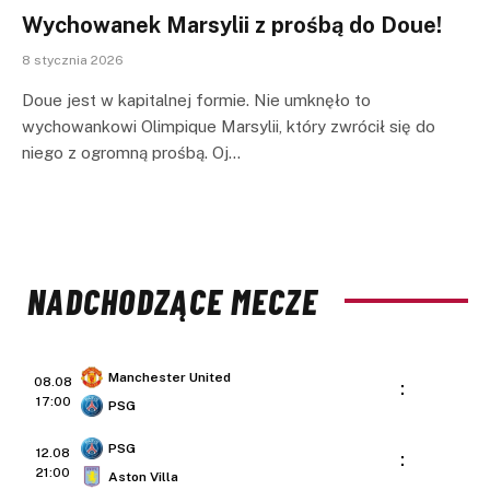
Wychowanek Marsylii z prośbą do Doue!
8 stycznia 2026
Doue jest w kapitalnej formie. Nie umknęło to
wychowankowi Olimpique Marsylii, który zwrócił się do
niego z ogromną prośbą. Oj…
NADCHODZĄCE MECZE
Manchester United
08.08
:
17:00
PSG
PSG
12.08
:
21:00
Aston Villa