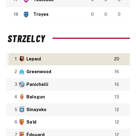
18
Troyes
0
0
0
STRZELCY
1
Lepaul
20
2
Greenwood
16
3
Panichelli
16
4
Balogun
13
5
Sinayoko
12
6
Saïd
12
7
Édouard
12