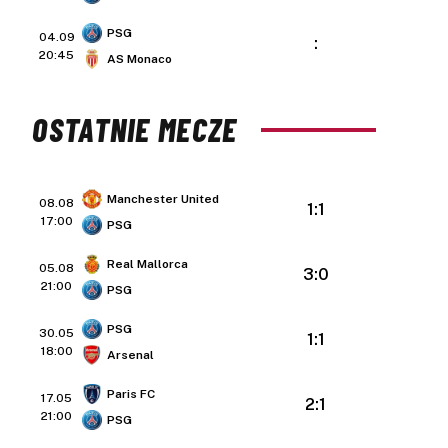
PSG
04.09
:
20:45
AS Monaco
OSTATNIE MECZE
Manchester United
08.08
1:1
17:00
PSG
Real Mallorca
05.08
3:0
21:00
PSG
PSG
30.05
1:1
18:00
Arsenal
Paris FC
17.05
2:1
21:00
PSG