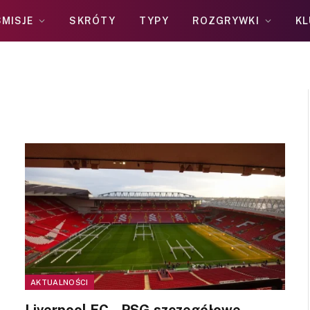
MISJE
SKRÓTY
TYPY
ROZGRYWKI
KL
AKTUALNOŚCI
Liverpool FC – PSG szczegółowe