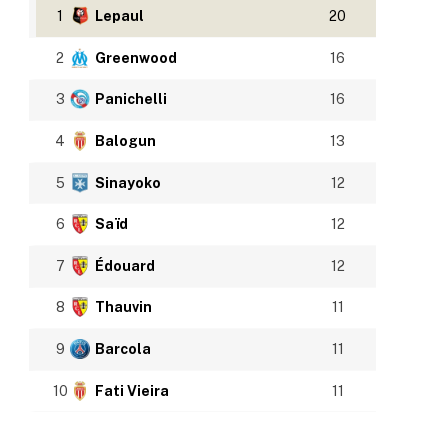
1
Lepaul
20
2
Greenwood
16
3
Panichelli
16
4
Balogun
13
5
Sinayoko
12
6
Saïd
12
7
Édouard
12
8
Thauvin
11
9
Barcola
11
10
Fati Vieira
11