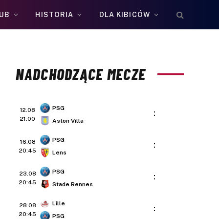
UB
HISTORIA
DLA KIBICÓW
NADCHODZĄCE MECZE
PSG
12.08
:
21:00
Aston Villa
PSG
16.08
:
20:45
Lens
PSG
23.08
:
20:45
Stade Rennes
Lille
28.08
:
20:45
PSG