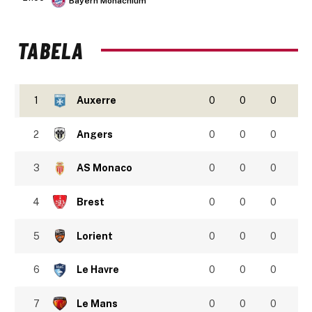
Bayern Monachium
TABELA
1
Auxerre
0
0
0
2
Angers
0
0
0
3
AS Monaco
0
0
0
4
Brest
0
0
0
5
Lorient
0
0
0
6
Le Havre
0
0
0
7
Le Mans
0
0
0