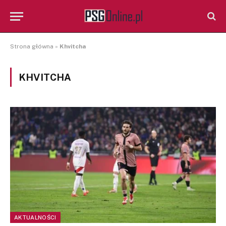
Strona główna
»
Khvitcha
KHVITCHA
AKTUALNOŚCI