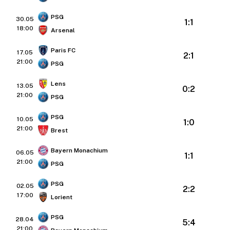
PSG
30.05
1:1
18:00
Arsenal
Paris FC
17.05
2:1
21:00
PSG
Lens
13.05
0:2
21:00
PSG
PSG
10.05
1:0
21:00
Brest
Bayern Monachium
06.05
1:1
21:00
PSG
PSG
02.05
2:2
17:00
Lorient
PSG
28.04
5:4
21:00