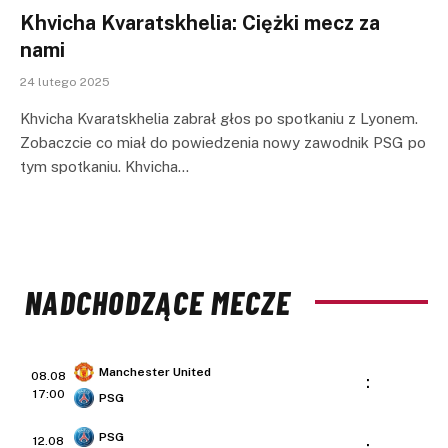
Khvicha Kvaratskhelia: Ciężki mecz za
nami
24 lutego 2025
Khvicha Kvaratskhelia zabrał głos po spotkaniu z Lyonem.
Zobaczcie co miał do powiedzenia nowy zawodnik PSG po
tym spotkaniu. Khvicha…
NADCHODZĄCE MECZE
Manchester United
08.08
:
17:00
PSG
PSG
12.08
: