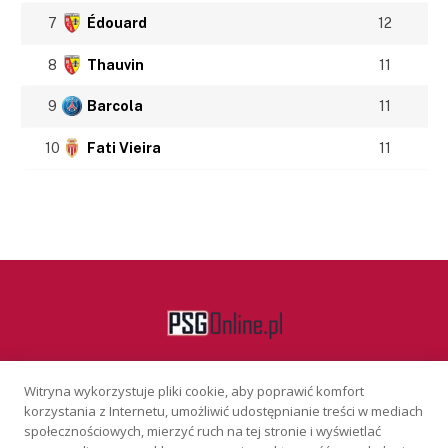
7
Édouard
12
8
Thauvin
11
9
Barcola
11
10
Fati Vieira
11
Witryna wykorzystuje pliki cookie, aby poprawić komfort
Facebook
korzystania z Internetu, umożliwić udostępnianie treści w mediach
społecznościowych, mierzyć ruch na tej stronie i wyświetlać