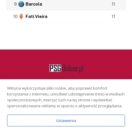
9
Barcola
11
10
Fati Vieira
11
Witryna wykorzystuje pliki cookie, aby poprawić komfort
Facebook
korzystania z Internetu, umożliwić udostępnianie treści w mediach
społecznościowych, mierzyć ruch na tej stronie i wyświetlać
spersonalizowane reklamy w oparciu o aktywność przeglądania.
KONTAKT
REKLAMA
POLITYKA PRYWATNOŚCI
Ustawienia
Serwis wyłącznie dla osób powyżej 18 lat. Hazard może uzależniać.
Graj odpowiedzialnie.
Szczegóły