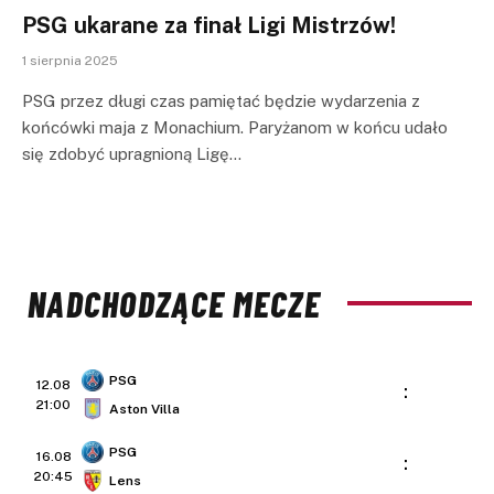
PSG ukarane za finał Ligi Mistrzów!
1 sierpnia 2025
PSG przez długi czas pamiętać będzie wydarzenia z
końcówki maja z Monachium. Paryżanom w końcu udało
się zdobyć upragnioną Ligę…
NADCHODZĄCE MECZE
PSG
12.08
:
21:00
Aston Villa
PSG
16.08
:
20:45
Lens