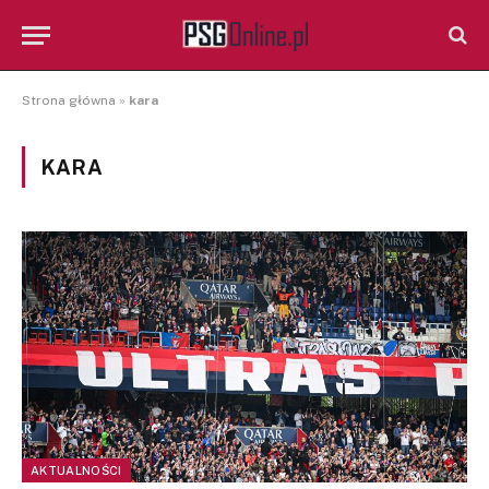
Strona główna
»
kara
KARA
AKTUALNOŚCI