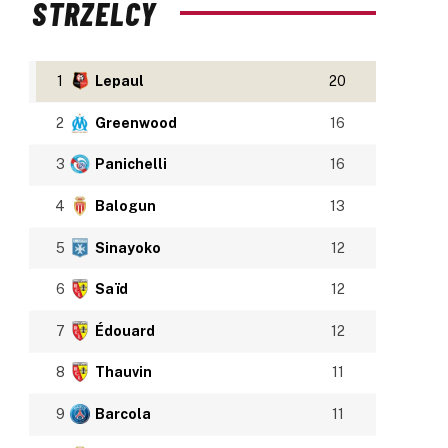
STRZELCY
1
Lepaul
20
2
Greenwood
16
3
Panichelli
16
4
Balogun
13
5
Sinayoko
12
6
Saïd
12
7
Édouard
12
8
Thauvin
11
9
Barcola
11