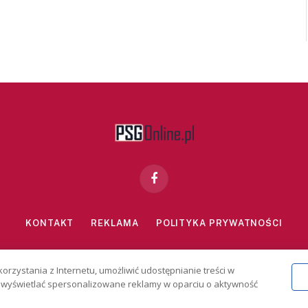
Facebook
KONTAKT
REKLAMA
POLITYKA PRYWATNOŚCI
znie dla osób powyżej 18 lat. Hazard może uzależniać. Graj odpowiedzialn
korzystania z Internetu, umożliwić udostępnianie treści w
2026 PSGonline.pl
 i wyświetlać spersonalizowane reklamy w oparciu o aktywność