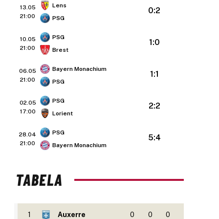
Lens
13.05
0:2
21:00
PSG
PSG
10.05
1:0
21:00
Brest
Bayern Monachium
06.05
1:1
21:00
PSG
PSG
02.05
2:2
17:00
Lorient
PSG
28.04
5:4
21:00
Bayern Monachium
TABELA
1
Auxerre
0
0
0