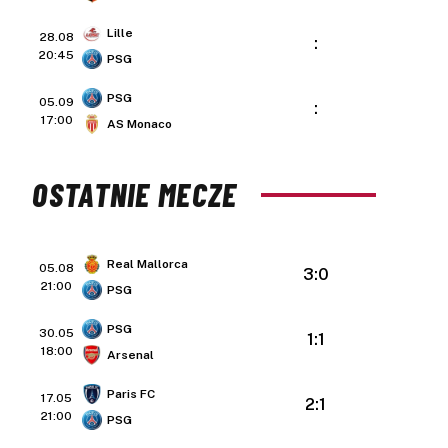
Lille
28.08
:
20:45
PSG
PSG
05.09
:
17:00
AS Monaco
OSTATNIE MECZE
Real Mallorca
05.08
3:0
21:00
PSG
PSG
30.05
1:1
18:00
Arsenal
Paris FC
17.05
2:1
21:00
PSG