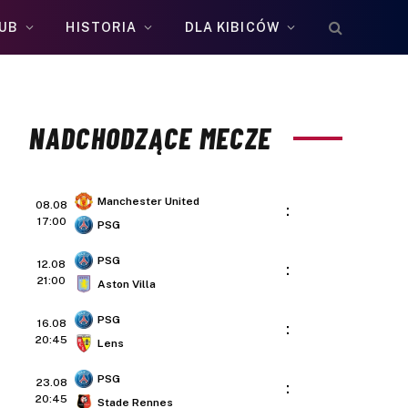
UB
HISTORIA
DLA KIBICÓW
NADCHODZĄCE MECZE
Manchester United
08.08
:
17:00
PSG
PSG
12.08
:
21:00
Aston Villa
PSG
16.08
:
20:45
Lens
PSG
23.08
:
20:45
Stade Rennes