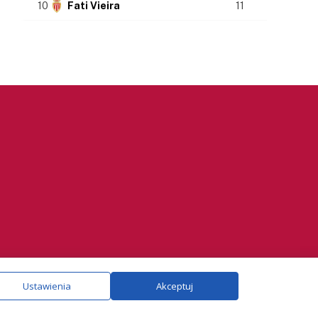
10
Fati Vieira
11
ie.
Szczegóły
Ustawienia
Akceptuj