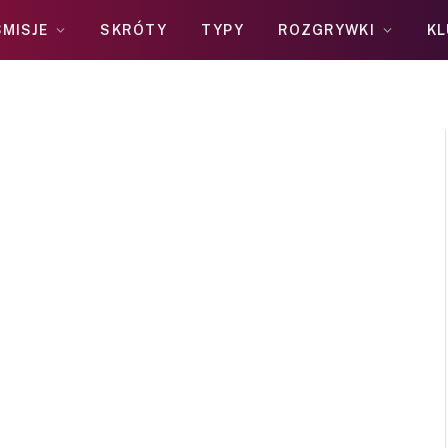
MISJE
SKRÓTY
TYPY
ROZGRYWKI
KL