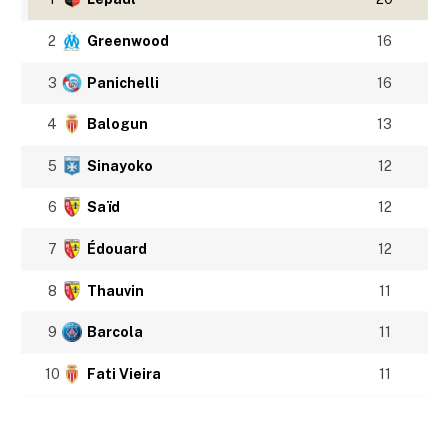
2
Greenwood
16
3
Panichelli
16
4
Balogun
13
5
Sinayoko
12
6
Saïd
12
7
Édouard
12
8
Thauvin
11
9
Barcola
11
10
Fati Vieira
11