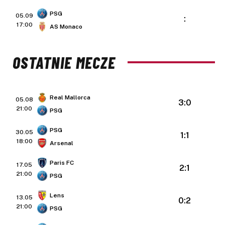
PSG
05.09
:
17:00
AS Monaco
OSTATNIE MECZE
Real Mallorca
05.08
3:0
21:00
PSG
PSG
30.05
1:1
18:00
Arsenal
Paris FC
17.05
2:1
21:00
PSG
Lens
13.05
0:2
21:00
PSG