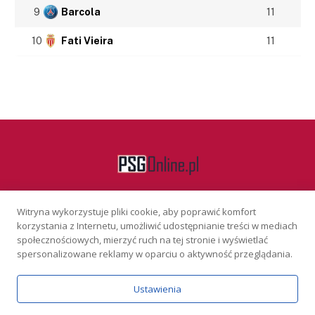
9
Barcola
11
10
Fati Vieira
11
Witryna wykorzystuje pliki cookie, aby poprawić komfort
Facebook
korzystania z Internetu, umożliwić udostępnianie treści w mediach
społecznościowych, mierzyć ruch na tej stronie i wyświetlać
spersonalizowane reklamy w oparciu o aktywność przeglądania.
KONTAKT
REKLAMA
POLITYKA PRYWATNOŚCI
Ustawienia
Serwis wyłącznie dla osób powyżej 18 lat. Hazard może uzależniać.
Graj odpowiedzialnie.
Szczegóły