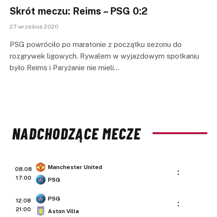
Skrót meczu: Reims – PSG 0:2
27 września 2020
PSG powróciło po maratonie z początku sezonu do
rozgrywek ligowych. Rywalem w wyjazdowym spotkaniu
było Reims i Paryżanie nie mieli…
NADCHODZĄCE MECZE
Manchester United
08.08
:
17:00
PSG
PSG
12.08
:
21:00
Aston Villa