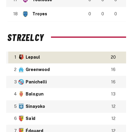
18
Troyes
0
0
0
STRZELCY
1
Lepaul
20
2
Greenwood
16
3
Panichelli
16
4
Balogun
13
5
Sinayoko
12
6
Saïd
12
7
Édouard
12