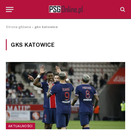
Strona główna
»
gks katowice
GKS KATOWICE
AKTUALNOŚCI