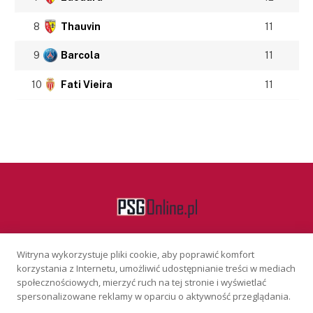
8
Thauvin
11
9
Barcola
11
10
Fati Vieira
11
Witryna wykorzystuje pliki cookie, aby poprawić komfort
Facebook
korzystania z Internetu, umożliwić udostępnianie treści w mediach
społecznościowych, mierzyć ruch na tej stronie i wyświetlać
spersonalizowane reklamy w oparciu o aktywność przeglądania.
KONTAKT
REKLAMA
POLITYKA PRYWATNOŚCI