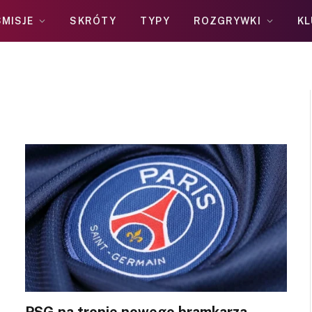
MISJE
SKRÓTY
TYPY
ROZGRYWKI
KL
PSG na tropie nowego bramkarza –