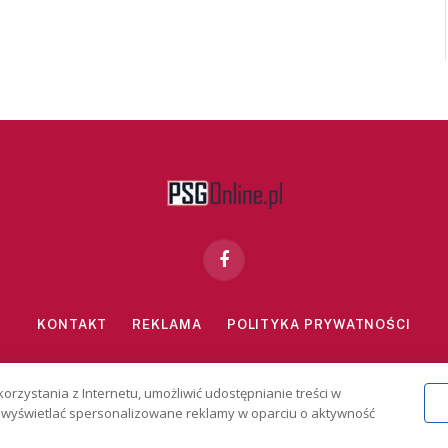
Facebook
KONTAKT
REKLAMA
POLITYKA PRYWATNOŚCI
znie dla osób powyżej 18 lat. Hazard może uzależniać. Graj odpowiedzialn
korzystania z Internetu, umożliwić udostępnianie treści w
2026 PSGonline.pl
 i wyświetlać spersonalizowane reklamy w oparciu o aktywność