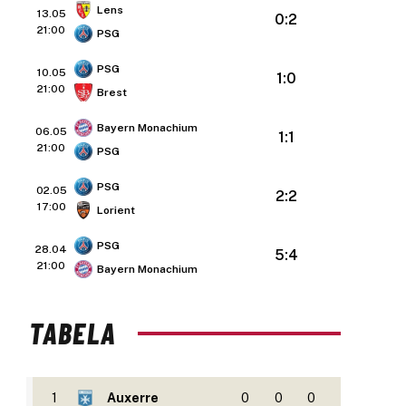
Lens
13.05
0:2
21:00
PSG
PSG
10.05
1:0
21:00
Brest
Bayern Monachium
06.05
1:1
21:00
PSG
PSG
02.05
2:2
17:00
Lorient
PSG
28.04
5:4
21:00
Bayern Monachium
TABELA
1
Auxerre
0
0
0