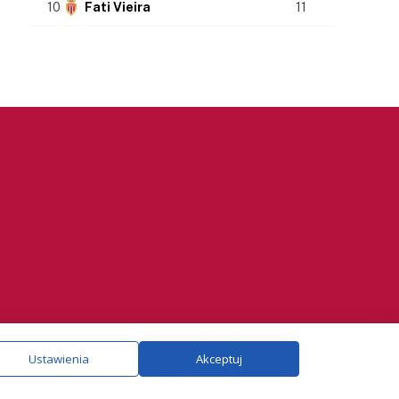
10
Fati Vieira
11
ie.
Szczegóły
Ustawienia
Akceptuj