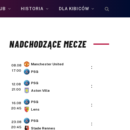
UB
HISTORIA
DLA KIBICÓW
NADCHODZĄCE MECZE
Manchester United
08.08
:
17:00
PSG
PSG
12.08
:
21:00
Aston Villa
PSG
16.08
:
20:45
Lens
PSG
23.08
:
20:45
Stade Rennes