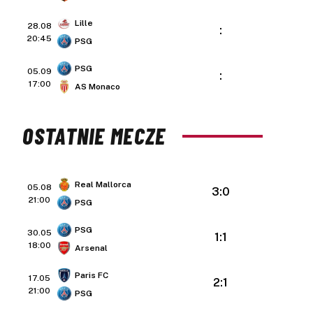
Lille
28.08
:
20:45
PSG
PSG
05.09
:
17:00
AS Monaco
OSTATNIE MECZE
Real Mallorca
05.08
3:0
21:00
PSG
PSG
30.05
1:1
18:00
Arsenal
Paris FC
17.05
2:1
21:00
PSG