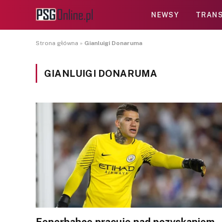
NEWSY
TRANS
Strona główna
»
Gianluigi Donaruma
GIANLUIGI DONARUMA
Fenerbahçe pracuje nad pozyskaniem