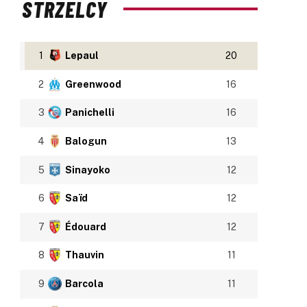
STRZELCY
1
Lepaul
20
2
Greenwood
16
3
Panichelli
16
4
Balogun
13
5
Sinayoko
12
6
Saïd
12
7
Édouard
12
8
Thauvin
11
9
Barcola
11