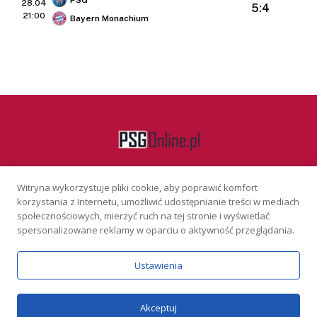
PSG
28.04
5:4
21:00
Bayern Monachium
Witryna wykorzystuje pliki cookie, aby poprawić komfort
Facebook
korzystania z Internetu, umożliwić udostępnianie treści w mediach
społecznościowych, mierzyć ruch na tej stronie i wyświetlać
spersonalizowane reklamy w oparciu o aktywność przeglądania.
KONTAKT
REKLAMA
POLITYKA PRYWATNOŚCI
Ustawienia
Serwis wyłącznie dla osób powyżej 18 lat. Hazard może uzależniać.
Graj odpowiedzialnie.
Szczegóły
Copyright © 2026 PSGonline.pl
Akceptuj