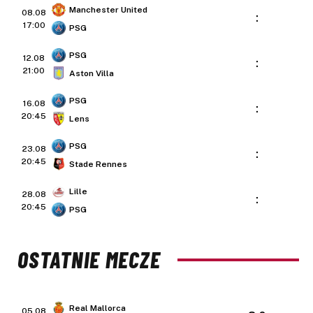
Manchester United
08.08
:
17:00
PSG
PSG
12.08
:
21:00
Aston Villa
PSG
16.08
:
20:45
Lens
PSG
23.08
:
20:45
Stade Rennes
Lille
28.08
:
20:45
PSG
OSTATNIE MECZE
Real Mallorca
05.08