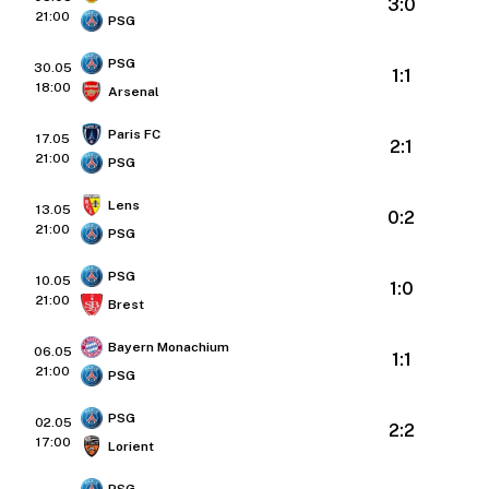
3:0
21:00
PSG
PSG
30.05
1:1
18:00
Arsenal
Paris FC
17.05
2:1
21:00
PSG
Lens
13.05
0:2
21:00
PSG
PSG
10.05
1:0
21:00
Brest
Bayern Monachium
06.05
1:1
21:00
PSG
PSG
02.05
2:2
17:00
Lorient