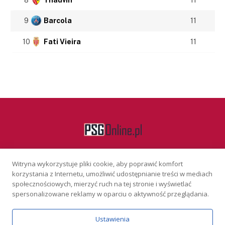
9
Barcola
11
10
Fati Vieira
11
Witryna wykorzystuje pliki cookie, aby poprawić komfort
Facebook
korzystania z Internetu, umożliwić udostępnianie treści w mediach
społecznościowych, mierzyć ruch na tej stronie i wyświetlać
spersonalizowane reklamy w oparciu o aktywność przeglądania.
KONTAKT
REKLAMA
POLITYKA PRYWATNOŚCI
Ustawienia
Serwis wyłącznie dla osób powyżej 18 lat. Hazard może uzależniać.