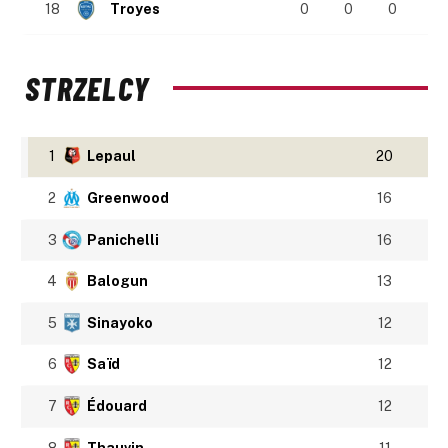
18
Troyes
0
0
0
STRZELCY
1
Lepaul
20
2
Greenwood
16
3
Panichelli
16
4
Balogun
13
5
Sinayoko
12
6
Saïd
12
7
Édouard
12
8
Thauvin
11