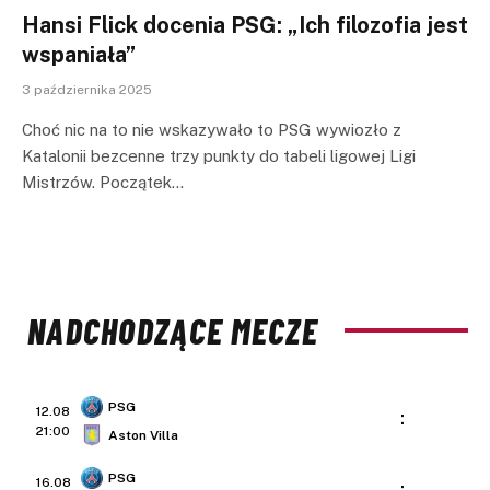
Hansi Flick docenia PSG: „Ich filozofia jest
wspaniała”
3 października 2025
Choć nic na to nie wskazywało to PSG wywiozło z
Katalonii bezcenne trzy punkty do tabeli ligowej Ligi
Mistrzów. Początek…
NADCHODZĄCE MECZE
PSG
12.08
:
21:00
Aston Villa
PSG
16.08
: