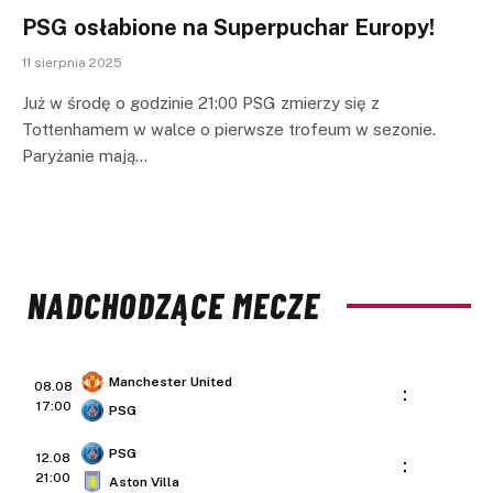
PSG osłabione na Superpuchar Europy!
11 sierpnia 2025
Już w środę o godzinie 21:00 PSG zmierzy się z
Tottenhamem w walce o pierwsze trofeum w sezonie.
Paryżanie mają…
NADCHODZĄCE MECZE
Manchester United
08.08
:
17:00
PSG
PSG
12.08
:
21:00
Aston Villa