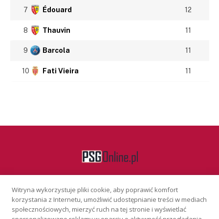
7
Édouard
12
8
Thauvin
11
9
Barcola
11
10
Fati Vieira
11
Witryna wykorzystuje pliki cookie, aby poprawić komfort
Facebook
korzystania z Internetu, umożliwić udostępnianie treści w mediach
społecznościowych, mierzyć ruch na tej stronie i wyświetlać