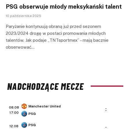
PSG obserwuje młody meksykański talent
10 października 2025
Paryżanie kontynuują obraną już przed sezonem
2023/2024 drogę w postaci promowania młodych
talentów. Jak podaje „TNTsportmex” – mają bacznie
obserwować…
NADCHODZĄCE MECZE
Manchester United
08.08
:
17:00
PSG
PSG
12.08
: